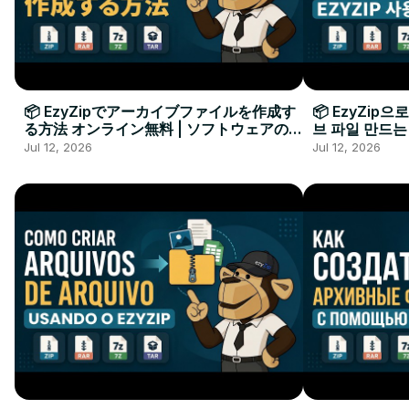
📦 EzyZipでアーカイブファイルを作成す
📦 EzyZip
る方法 オンライン無料 | ソフトウェアのイ
브 파일 만드는
ンストール不要
요
Jul 12, 2026
Jul 12, 2026