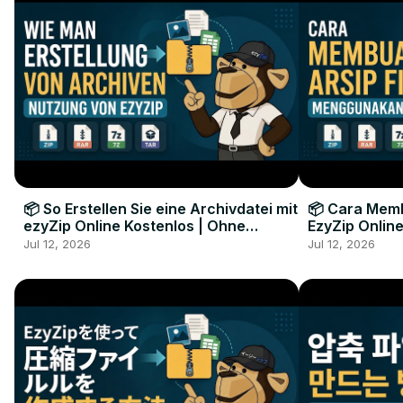
📦 So Erstellen Sie eine Archivdatei mit
📦 Cara Memb
ezyZip Online Kostenlos | Ohne
EzyZip Online
Softwareinstallation
Perangkat L
Jul 12, 2026
Jul 12, 2026