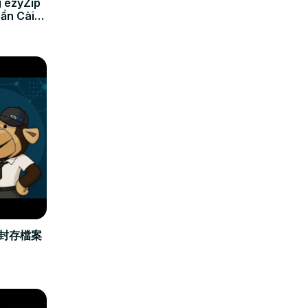
 ezyZip
Cần Cài
立封存檔案