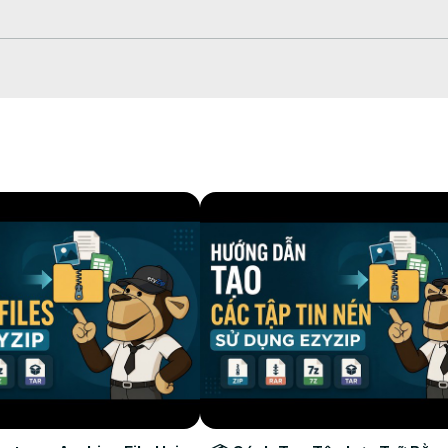
pLưuTrữ #MẹoCôngNghệ #TinNgắn
