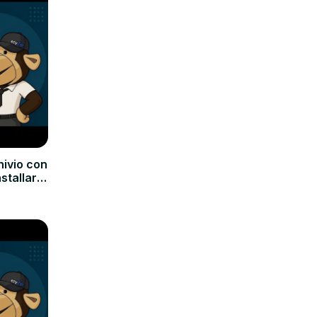
hivio con
nstallare