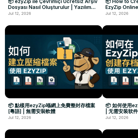
📦 ezyZip ile Çevrimiçi Ücretsiz Arşiv
📦 How to Cre
Dosyası Nasıl Oluşturulur | Yazılım
EzyZip Online
Kurulumu Gerekmez
Installation 
Jul 12, 2026
Jul 12, 2026
📦 點樣用ezyZip喺網上免費整封存檔案
📦 如何使用e
[粵語] | 無需安裝軟體
| 无需安装软件
Jul 12, 2026
Jul 12, 2026