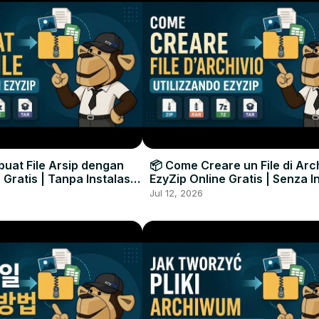
uat File Arsip dengan
📦 Come Creare un File di Arc
 Gratis | Tanpa Instalasi
EzyZip Online Gratis | Senza I
unak
Software
Jul 12, 2026