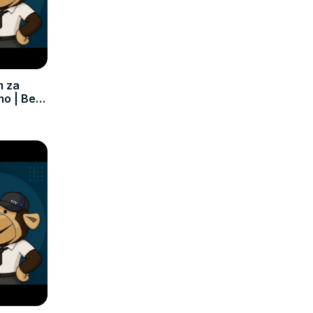
m za
mo | Bez