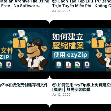
ate an Archive File Using
📦 Cách Tạo Tệp Lưu Trữ Bằng
 Free | No Software
Trực Tuyến Miễn Phí | Không 
Required
Đặt Phần Mềm
Jul 12, 2026
zyZip在线免费创建存档文件
📦 如何使用ezyZip線上免費建
[國語] | 無需安裝軟體
Jul 12, 2026