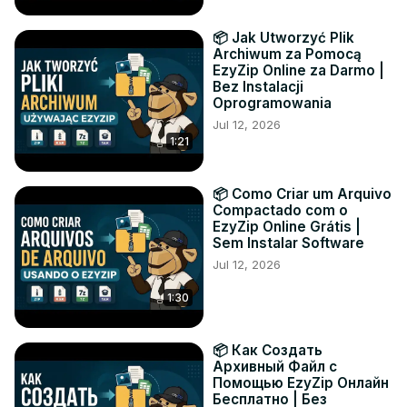
📦 Jak Utworzyć Plik
Archiwum za Pomocą
EzyZip Online za Darmo |
Bez Instalacji
Oprogramowania
Jul 12, 2026
1:21
📦 Como Criar um Arquivo
Compactado com o
EzyZip Online Grátis |
Sem Instalar Software
Jul 12, 2026
1:30
📦 Как Создать
Архивный Файл с
Помощью EzyZip Онлайн
Бесплатно | Без