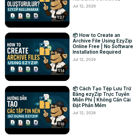
Jul 12, 2026
1:27
📦 How to Create an
Archive File Using EzyZip
Online Free | No Software
Installation Required
Jul 12, 2026
1:14
📦 Cách Tạo Tệp Lưu Trữ
Bằng ezyZip Trực Tuyến
Miễn Phí | Không Cần Cài
Đặt Phần Mềm
Jul 12, 2026
1:16