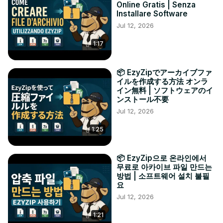
Online Gratis | Senza
Installare Software
Jul 12, 2026
1:17
📦 EzyZipでアーカイブファ
イルを作成する方法 オンラ
イン無料 | ソフトウェアのイ
ンストール不要
Jul 12, 2026
1:25
📦 EzyZip으로 온라인에서
무료로 아카이브 파일 만드는
방법 | 소프트웨어 설치 불필
요
Jul 12, 2026
1:21