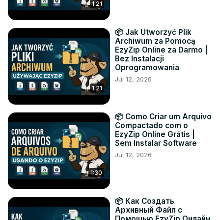
1:21
📦 Jak Utworzyć Plik
Archiwum za Pomocą
EzyZip Online za Darmo |
Bez Instalacji
Oprogramowania
Jul 12, 2026
1:21
📦 Como Criar um Arquivo
Compactado com o
EzyZip Online Grátis |
Sem Instalar Software
Jul 12, 2026
1:30
📦 Как Создать
Архивный Файл с
Помощью EzyZip Онлайн