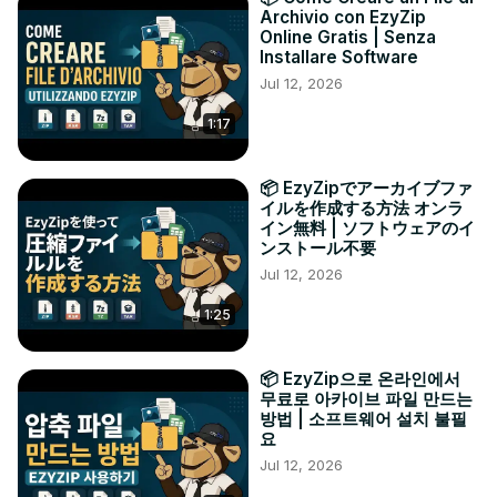
Archivio con EzyZip
Online Gratis | Senza
Installare Software
Jul 12, 2026
1:17
📦 EzyZipでアーカイブファ
イルを作成する方法 オンラ
イン無料 | ソフトウェアのイ
ンストール不要
Jul 12, 2026
1:25
📦 EzyZip으로 온라인에서
무료로 아카이브 파일 만드는
방법 | 소프트웨어 설치 불필
요
Jul 12, 2026