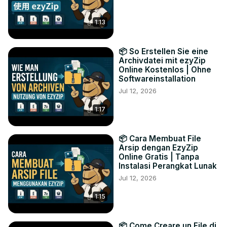
1:13
📦 So Erstellen Sie eine
Archivdatei mit ezyZip
Online Kostenlos | Ohne
Softwareinstallation
Jul 12, 2026
1:17
📦 Cara Membuat File
Arsip dengan EzyZip
Online Gratis | Tanpa
Instalasi Perangkat Lunak
Jul 12, 2026
1:15
📦 Come Creare un File di