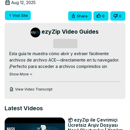
Aug 12, 2025
Visit Site
Share
0
0
ezyZip Video Guides
Subscribe
Esta guía te muestra cómo abrir y extraer fácilmente 
archivos de archivo ACE—directamente en tu navegador. 
¡Perfecto para acceder a archivos comprimidos sin 
instalar software especializado!

Show More
Abridor de Archivos ACE GRATUITO en Línea:
https://www.ezyzip.com/convertir-un-archivo-ace-a-
View Video Transcript
zip.html
PROCESO SIMPLE DE 3 PASOS:

1. Sube tu archivo ACE – haz clic en "Seleccionar archivos 
Latest Videos
ACE para abrir" o arrastra y suelta en el navegador.

2. El sistema extraerá el contenido automáticamente.

📦 ezyZip ile Çevrimiçi
3. Haz clic en "Guardar" para descargar los archivos 
Ücretsiz Arşiv Dosyası