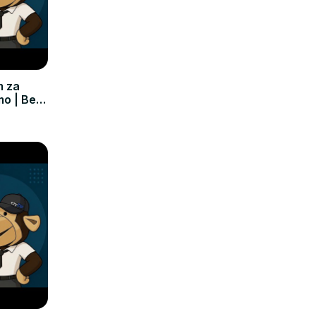
m za
mo | Bez