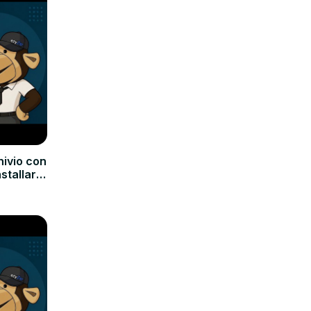
hivio con
nstallare