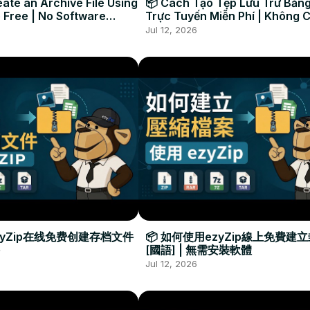
ate an Archive File Using
📦 Cách Tạo Tệp Lưu Trữ Bằng
 Free | No Software
Trực Tuyến Miễn Phí | Không 
Required
Đặt Phần Mềm
Jul 12, 2026
zyZip在线免费创建存档文件
📦 如何使用ezyZip線上免費建
[國語] | 無需安裝軟體
Jul 12, 2026