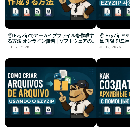
📦 EzyZipでアーカイブファイルを作成す
📦 EzyZip
る方法 オンライン無料 | ソフトウェアのイ
브 파일 만드는
ンストール不要
요
Jul 12, 2026
Jul 12, 2026