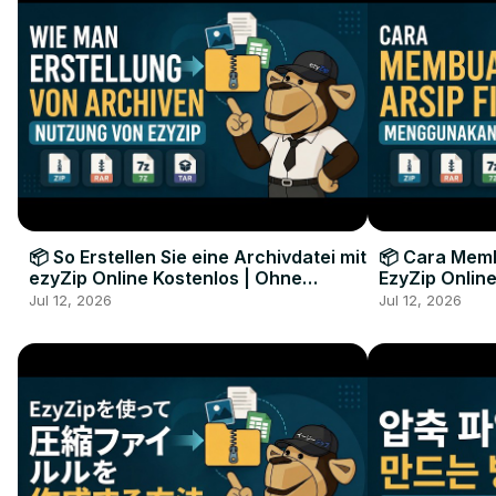
📦 So Erstellen Sie eine Archivdatei mit
📦 Cara Memb
ezyZip Online Kostenlos | Ohne
EzyZip Online
Softwareinstallation
Perangkat L
Jul 12, 2026
Jul 12, 2026