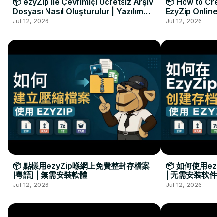
📦 ezyZip ile Çevrimiçi Ücretsiz Arşiv
📦 How to Cre
Dosyası Nasıl Oluşturulur | Yazılım
EzyZip Online
Kurulumu Gerekmez
Installation 
Jul 12, 2026
Jul 12, 2026
📦 點樣用ezyZip喺網上免費整封存檔案
📦 如何使用e
[粵語] | 無需安裝軟體
| 无需安装软件
Jul 12, 2026
Jul 12, 2026