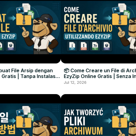
uat File Arsip dengan
📦 Come Creare un File di Arc
 Gratis | Tanpa Instalasi
EzyZip Online Gratis | Senza I
unak
Software
Jul 12, 2026