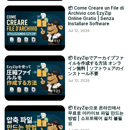
📦 Come Creare un File di
Archivio con EzyZip
Online Gratis | Senza
Installare Software
Jul 12, 2026
1:17
📦 EzyZipでアーカイブファ
イルを作成する方法 オンラ
イン無料 | ソフトウェアのイ
ンストール不要
Jul 12, 2026
1:25
📦 EzyZip으로 온라인에서
무료로 아카이브 파일 만드는
방법 | 소프트웨어 설치 불필
요