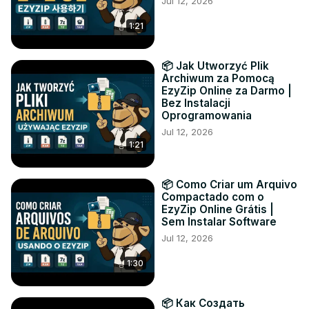
Jul 12, 2026
1:21
📦 Jak Utworzyć Plik
Archiwum za Pomocą
EzyZip Online za Darmo |
Bez Instalacji
Oprogramowania
Jul 12, 2026
1:21
📦 Como Criar um Arquivo
Compactado com o
EzyZip Online Grátis |
Sem Instalar Software
Jul 12, 2026
1:30
📦 Как Создать