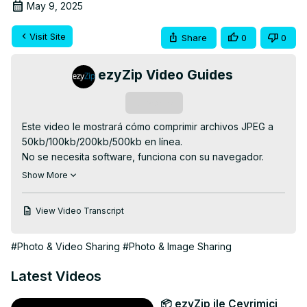
May 9, 2025
Visit Site
Share
0
0
ezyZip Video Guides
Subscribe
Este video le mostrará cómo comprimir archivos JPEG a 
50kb/100kb/200kb/500kb en línea.

No se necesita software, funciona con su navegador. 
¡Gratis!

Show More
Para reducir a 100kb, vaya a:
https://www.ezyzip.com/comprimir-jpeg-a-100kb.html
View Video Transcript
para otros tamaños:

50kb:
 https://www.ezyzip.com/compress-jpeg-to-50kb-
#Photo & Video Sharing
#Photo & Image Sharing
online.html
200kb:
 https://www.ezyzip.com/compress-jpeg-to-
Latest Videos
200kb-online.html
500kb:
 https://www.ezyzip.com/compress-jpeg-to-
📦 ezyZip ile Çevrimiçi