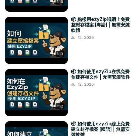
1:16
📦 點樣用ezyZip喺網上免費
整封存檔案 [粵語] | 無需安裝
軟體
Jul 12, 2026
1:13
📦 如何使用ezyZip在线免费
创建存档文件 | 无需安装软件
Jul 12, 2026
1:12
📦 如何使用ezyZip線上免費
建立封存檔案 [國語] | 無需安
裝軟體