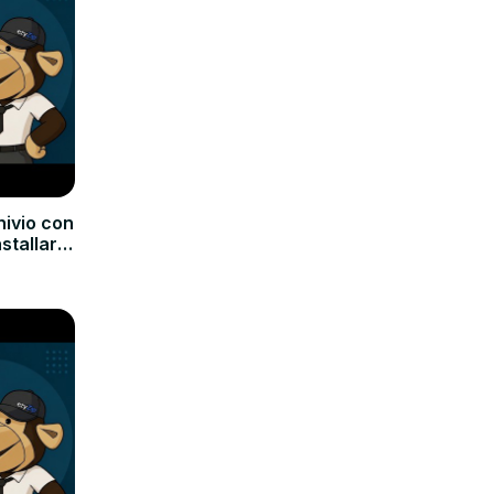
hivio con
nstallare