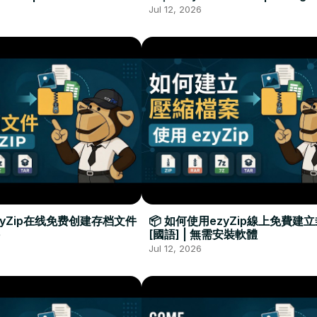
Required
Đặt Phần Mềm
Jul 12, 2026
zyZip在线免费创建存档文件
📦 如何使用ezyZip線上免費建
[國語] | 無需安裝軟體
Jul 12, 2026