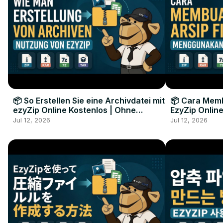
📦 So Erstellen Sie eine Archivdatei mit
📦 Cara Memb
ezyZip Online Kostenlos | Ohne
EzyZip Online
Softwareinstallation
Perangkat L
Jul 12, 2026
Jul 12, 2026