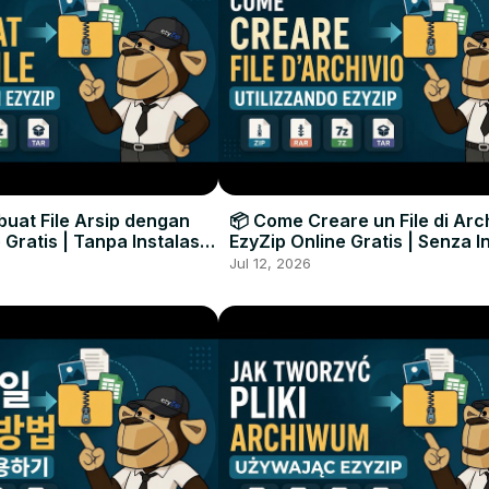
uat File Arsip dengan
📦 Come Creare un File di Arc
 Gratis | Tanpa Instalasi
EzyZip Online Gratis | Senza I
unak
Software
Jul 12, 2026