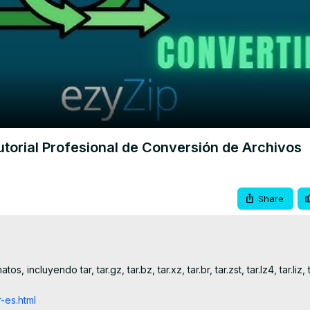
Video
torial Profesional de Conversión de Archivos
Share
ncluyendo tar, tar.gz, tar.bz, tar.xz, tar.br, tar.zst, tar.lz4, tar.liz, ta
-es.html