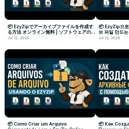
📦 EzyZipでアーカイブファイルを作成す
📦 EzyZip
る方法 オンライン無料 | ソフトウェアのイ
브 파일 만드는
ンストール不要
요
Jul 12, 2026
Jul 12, 2026
📦 Como Criar um Arquivo
📦 Как Созд