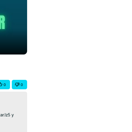
0
0
r.lz5 y 