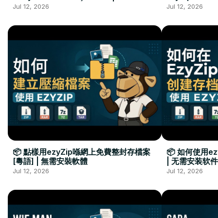
Kurulumu Gerekmez
Installation 
Jul 12, 2026
Jul 12, 2026
📦 點樣用ezyZip喺網上免費整封存檔案
📦 如何使用e
[粵語] | 無需安裝軟體
| 无需安装软件
Jul 12, 2026
Jul 12, 2026