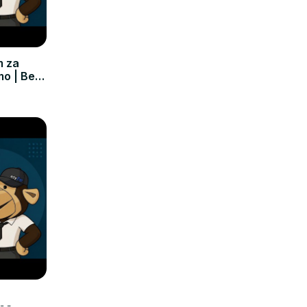
m za
mo | Bez