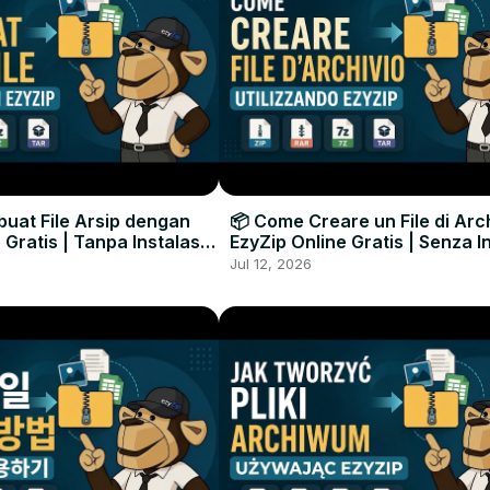
uat File Arsip dengan
📦 Come Creare un File di Arc
 Gratis | Tanpa Instalasi
EzyZip Online Gratis | Senza I
unak
Software
Jul 12, 2026