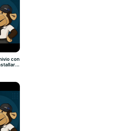
hivio con
nstallare