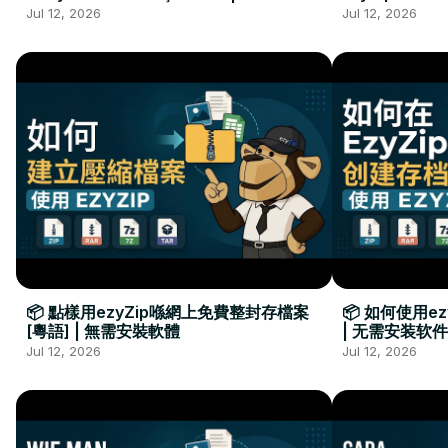
Kurulumu Gerekmez
Installation 
Jul 12, 2026
Jul 12, 2026
📦 點樣用ezyZip喺網上免費整封存檔案
📦 如何使用e
[粵語] | 無需安裝軟體
| 无需安装软件
Jul 12, 2026
Jul 12, 2026