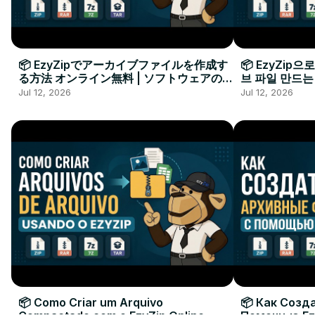
📦 EzyZipでアーカイブファイルを作成す
📦 EzyZip
る方法 オンライン無料 | ソフトウェアのイ
브 파일 만드는
ンストール不要
요
Jul 12, 2026
Jul 12, 2026
📦 Como Criar um Arquivo
📦 Как Созд