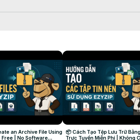
 el selector de archivos

ersión que tardará algún tiempo en completarse.

 PNG convertido en la carpeta de destino seleccionada.

ate an Archive File Using
📦 Cách Tạo Tệp Lưu Trữ Bằng
 Free | No Software
Trực Tuyến Miễn Phí | Không 