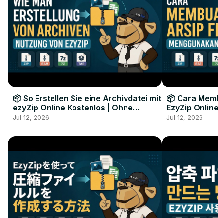
📦 So Erstellen Sie eine Archivdatei mit
📦 Cara Memb
ezyZip Online Kostenlos | Ohne
EzyZip Online
Softwareinstallation
Perangkat L
Jul 12, 2026
Jul 12, 2026