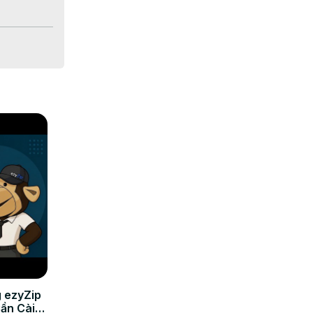
 ezyZip
Cần Cài