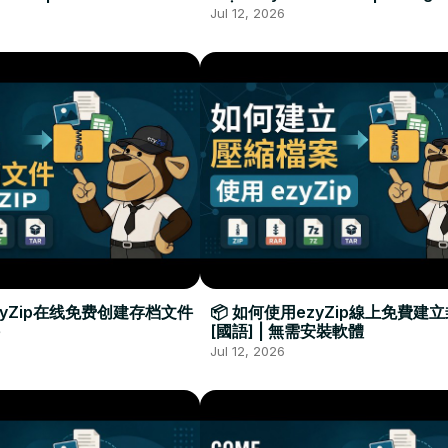
Required
Đặt Phần Mềm
Jul 12, 2026
zyZip在线免费创建存档文件
📦 如何使用ezyZip線上免費建
[國語] | 無需安裝軟體
Jul 12, 2026