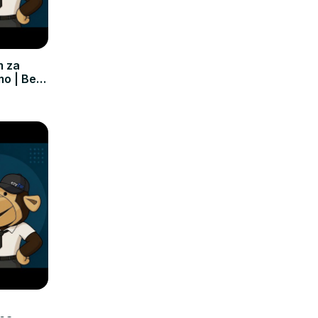
m za
mo | Bez