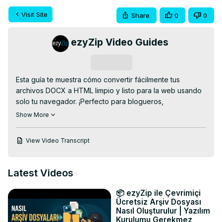
Visit Site
Share
0
0
ezyZip Video Guides
Subscribe
Esta guía te muestra cómo convertir fácilmente tus 
archivos DOCX a HTML limpio y listo para la web usando 
solo tu navegador. ¡Perfecto para blogueros, 
desarrolladores o cualquiera que prepare documentos 
Show More
para la web!

✅ Convertidor DOCX a HTML online GRATIS:
View Video Transcript
https://www.ezyzip.com/convertir-docx-a-html.html
🚀 PROCESO SENCILLO DE 3 PASOS:

1️⃣ Sube tu archivo DOCX: haz clic en "Seleccionar 
Latest Videos
archivo DOCX para convertir" o arrástralo y suéltalo.

2️⃣ Pulsa "Convertir a HTML" y espera un momento.

📦 ezyZip ile Çevrimiçi
3️⃣ Descarga tu archivo HTML formateado haciendo clic 
Ücretsiz Arşiv Dosyası
en "Guardar archivo HTML".

Nasıl Oluşturulur | Yazılım
Kurulumu Gerekmez
💡 ¿Por qué convertir DOCX a HTML? ¡Descubre un 