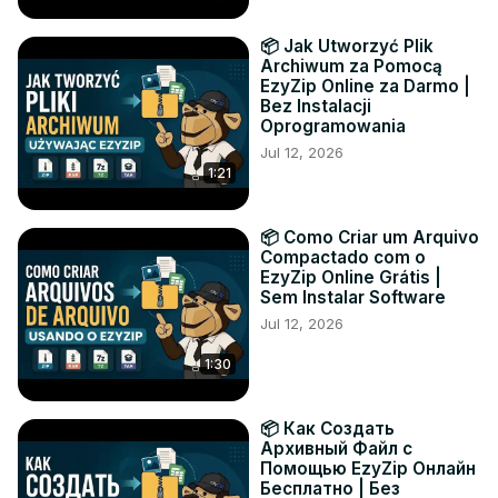
📦 Jak Utworzyć Plik
Archiwum za Pomocą
EzyZip Online za Darmo |
Bez Instalacji
Oprogramowania
Jul 12, 2026
1:21
📦 Como Criar um Arquivo
Compactado com o
EzyZip Online Grátis |
Sem Instalar Software
Jul 12, 2026
1:30
📦 Как Создать
Архивный Файл с
Помощью EzyZip Онлайн
Бесплатно | Без