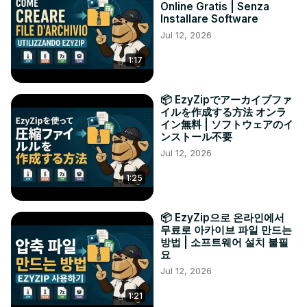
Online Gratis | Senza
Installare Software
Jul 12, 2026
1:17
📦 EzyZipでアーカイブファ
イルを作成する方法 オンラ
イン無料 | ソフトウェアのイ
ンストール不要
Jul 12, 2026
1:25
📦 EzyZip으로 온라인에서
무료로 아카이브 파일 만드는
방법 | 소프트웨어 설치 불필
요
Jul 12, 2026
1:21