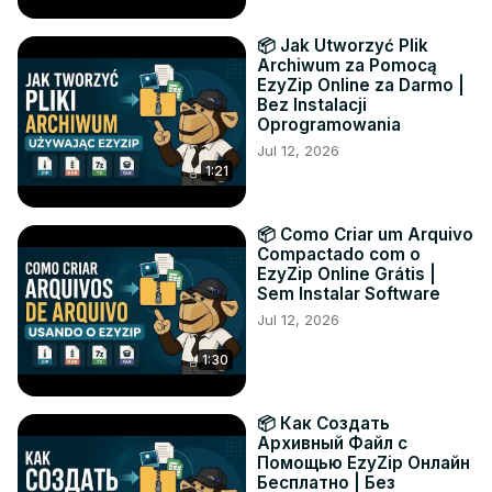
📦 Jak Utworzyć Plik
Archiwum za Pomocą
EzyZip Online za Darmo |
Bez Instalacji
Oprogramowania
Jul 12, 2026
1:21
📦 Como Criar um Arquivo
Compactado com o
EzyZip Online Grátis |
Sem Instalar Software
Jul 12, 2026
1:30
📦 Как Создать
Архивный Файл с
Помощью EzyZip Онлайн
Бесплатно | Без