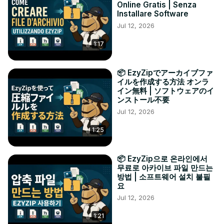
Online Gratis | Senza
Installare Software
Jul 12, 2026
1:17
📦 EzyZipでアーカイブファ
イルを作成する方法 オンラ
イン無料 | ソフトウェアのイ
ンストール不要
Jul 12, 2026
1:25
📦 EzyZip으로 온라인에서
무료로 아카이브 파일 만드는
방법 | 소프트웨어 설치 불필
요
Jul 12, 2026
1:21