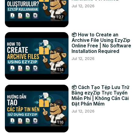
Jul 12, 2026
archivo FLAC convertido en la carpeta de destino 
seleccionada.

1:27
#convertir #dts #flac

Twitter:
 https://twitter.com/ezyzip
FACEBOOK:
 https://www.facebook.com/ezyzip/
📦 How to Create an
LINKEDIN:
 https://www.linkedin.com/showcase/ezyzip/
Archive File Using EzyZip
Online Free | No Software
Installation Required
Jul 12, 2026
1:14
📦 Cách Tạo Tệp Lưu Trữ
Bằng ezyZip Trực Tuyến
Miễn Phí | Không Cần Cài
Đặt Phần Mềm
Jul 12, 2026
1:16