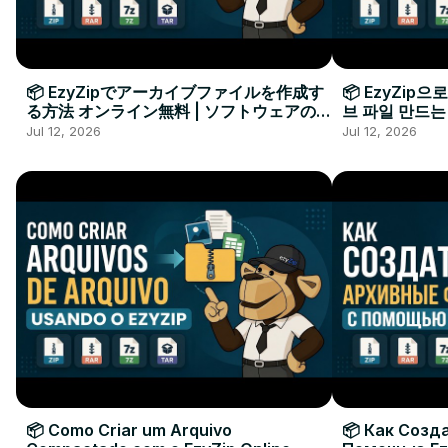
📦 EzyZipでアーカイブファイルを作成す
📦 EzyZip
る方法 オンライン無料 | ソフトウェアのイ
브 파일 만드는
ンストール不要
요
Jul 12, 2026
Jul 12, 2026
📦 Como Criar um Arquivo
📦 Как Созд