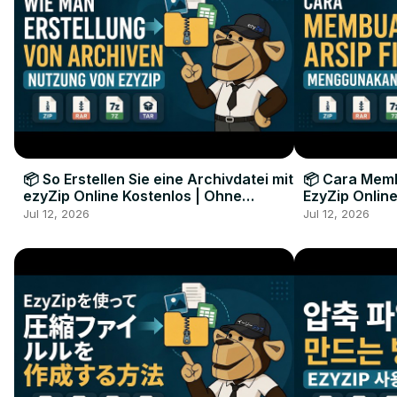
📦 So Erstellen Sie eine Archivdatei mit
📦 Cara Memb
ezyZip Online Kostenlos | Ohne
EzyZip Online
Softwareinstallation
Perangkat L
Jul 12, 2026
Jul 12, 2026