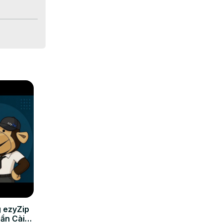
 ezyZip
Cần Cài