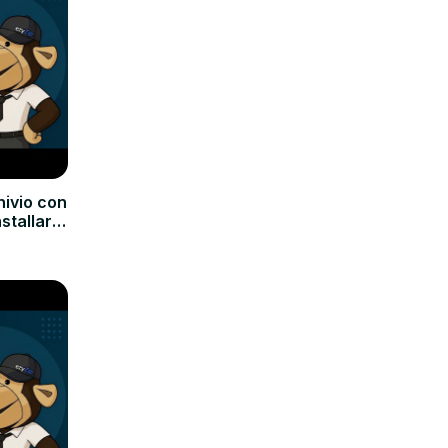
hivio con
nstallare