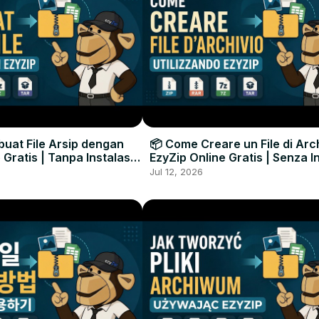
uat File Arsip dengan
📦 Come Creare un File di Arc
 Gratis | Tanpa Instalasi
EzyZip Online Gratis | Senza I
unak
Software
Jul 12, 2026