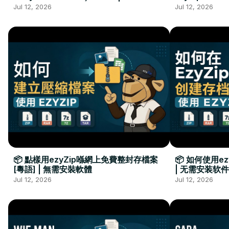
Kurulumu Gerekmez
Installation 
Jul 12, 2026
Jul 12, 2026
📦 點樣用ezyZip喺網上免費整封存檔案
📦 如何使用e
[粵語] | 無需安裝軟體
| 无需安装软件
Jul 12, 2026
Jul 12, 2026