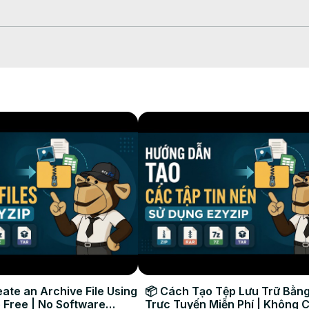
 convertir" o arrastra y suelta en la caja.

u trabajo.

a imagen.

bilidad y versatilidad para tus necesidades de archivos!

orenlínea #ezyzip

ate an Archive File Using
📦 Cách Tạo Tệp Lưu Trữ Bằng
 Free | No Software
Trực Tuyến Miễn Phí | Không 