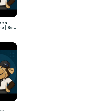
m za
mo | Bez