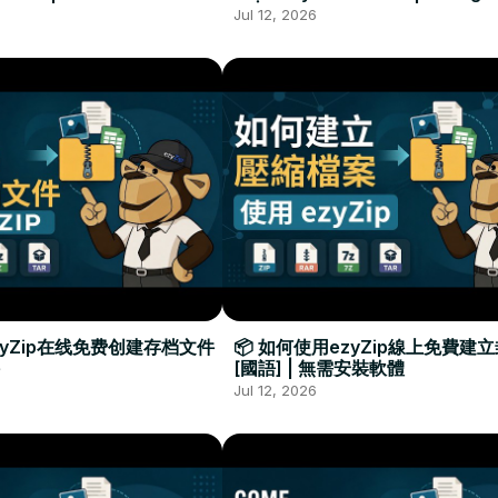
Required
Đặt Phần Mềm
Jul 12, 2026
zyZip在线免费创建存档文件
📦 如何使用ezyZip線上免費建
[國語] | 無需安裝軟體
Jul 12, 2026