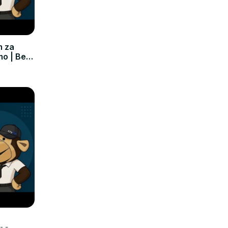
m za
mo | Bez