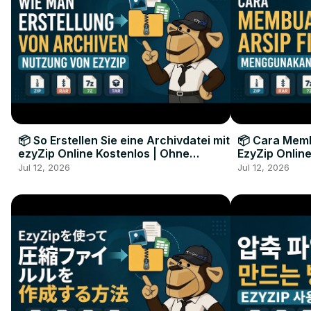
📦 So Erstellen Sie eine Archivdatei mit
📦 Cara Memb
ezyZip Online Kostenlos | Ohne
EzyZip Online
Softwareinstallation
Perangkat L
Jul 12, 2026
Jul 12, 2026