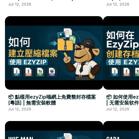
Kurulumu Gerekmez
Installation 
Jul 12, 2026
Jul 12, 2026
📦 點樣用ezyZip喺網上免費整封存檔案
📦 如何使用e
[粵語] | 無需安裝軟體
| 无需安装软件
Jul 12, 2026
Jul 12, 2026