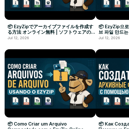
📦 EzyZipでアーカイブファイルを作成す
📦 EzyZip
る方法 オンライン無料 | ソフトウェアのイ
브 파일 만드는
ンストール不要
요
Jul 12, 2026
Jul 12, 2026
📦 Como Criar um Arquivo
📦 Как Созд