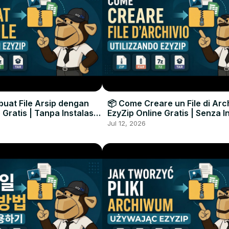
uat File Arsip dengan
📦 Come Creare un File di Arc
 Gratis | Tanpa Instalasi
EzyZip Online Gratis | Senza I
unak
Software
Jul 12, 2026