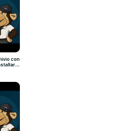
hivio con
nstallare