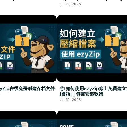
Required
Đặt Phần Mềm
Jul 12, 2026
zyZip在线免费创建存档文件
📦 如何使用ezyZip線上免費建
[國語] | 無需安裝軟體
Jul 12, 2026