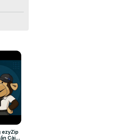
 ezyZip
Cần Cài