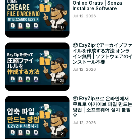
Online Gratis | Senza
Installare Software
Jul 12, 2026
1:17
📦 EzyZipでアーカイブファ
イルを作成する方法 オンラ
イン無料 | ソフトウェアのイ
ンストール不要
Jul 12, 2026
1:25
📦 EzyZip으로 온라인에서
무료로 아카이브 파일 만드는
방법 | 소프트웨어 설치 불필
요
Jul 12, 2026
1:21