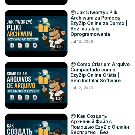
📦 Jak Utworzyć Plik
Archiwum za Pomocą
EzyZip Online za Darmo |
Bez Instalacji
Oprogramowania
Jul 12, 2026
1:21
📦 Como Criar um Arquivo
Compactado com o
EzyZip Online Grátis |
Sem Instalar Software
Jul 12, 2026
1:30
📦 Как Создать
Архивный Файл с
Помощью EzyZip Онлайн
Бесплатно | Без