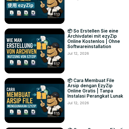
1:13
📦 So Erstellen Sie eine
Archivdatei mit ezyZip
Online Kostenlos | Ohne
Softwareinstallation
Jul 12, 2026
1:17
📦 Cara Membuat File
Arsip dengan EzyZip
Online Gratis | Tanpa
Instalasi Perangkat Lunak
Jul 12, 2026
1:15