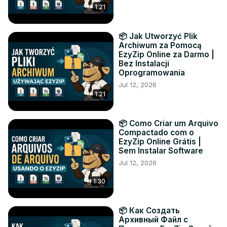
1:21
📦 Jak Utworzyć Plik
Archiwum za Pomocą
EzyZip Online za Darmo |
Bez Instalacji
Oprogramowania
Jul 12, 2026
1:21
📦 Como Criar um Arquivo
Compactado com o
EzyZip Online Grátis |
Sem Instalar Software
Jul 12, 2026
1:30
📦 Как Создать
Архивный Файл с