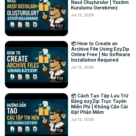
Nasıl Oluşturulur | Yazılım
seleccionada.

Kurulumu Gerekmez
#convertir #midi #wav

Jul 12, 2026
TWITTER:
 https://twitter.com/ezyzip
1:27
FACEBOOK:
 https://www.facebook.com/ezyzip/
LINKEDIN:
 https://www.linkedin.com/showcase/ezyzip/
PINTEREST:
 https://www.pinterest.com.au/ezyzip
📦 How to Create an
Archive File Using EzyZip
Online Free | No Software
Installation Required
Jul 12, 2026
1:14
📦 Cách Tạo Tệp Lưu Trữ
Bằng ezyZip Trực Tuyến
Miễn Phí | Không Cần Cài
Đặt Phần Mềm
Jul 12, 2026
1:16