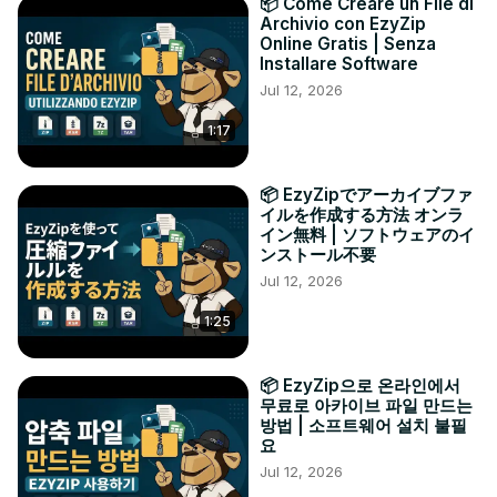
📦 Come Creare un File di
Archivio con EzyZip
Online Gratis | Senza
Installare Software
Jul 12, 2026
1:17
📦 EzyZipでアーカイブファ
イルを作成する方法 オンラ
イン無料 | ソフトウェアのイ
ンストール不要
Jul 12, 2026
1:25
📦 EzyZip으로 온라인에서
무료로 아카이브 파일 만드는
방법 | 소프트웨어 설치 불필
요
Jul 12, 2026