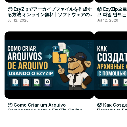
📦 EzyZipでアーカイブファイルを作成す
📦 EzyZip
る方法 オンライン無料 | ソフトウェアのイ
브 파일 만드는
ンストール不要
요
Jul 12, 2026
Jul 12, 2026
📦 Como Criar um Arquivo
📦 Как Созд
Compactado com o EzyZip Online
Помощью Ez
Grátis | Sem Instalar Software
| Без Устан
Jul 12, 2026
Jul 12, 2026