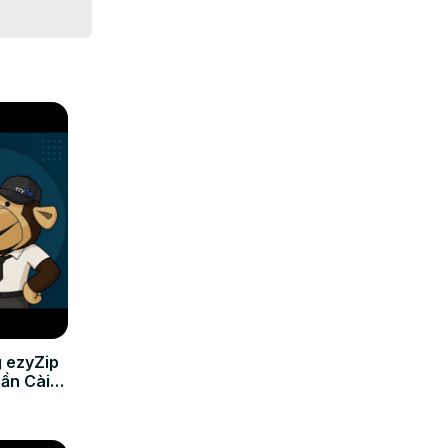
 ezyZip
Cần Cài