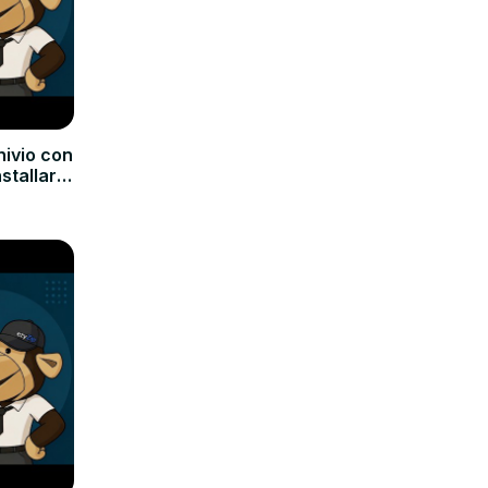
hivio con
nstallare