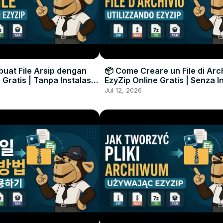
uat File Arsip dengan
📦 Come Creare un File di Arc
 Gratis | Tanpa Instalasi
EzyZip Online Gratis | Senza I
unak
Software
Jul 12, 2026