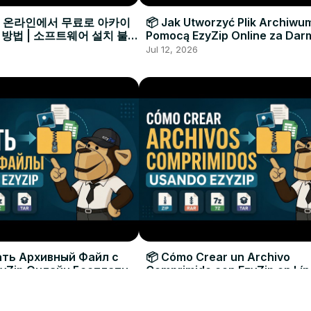
으로 온라인에서 무료로 아카이
📦 Jak Utworzyć Plik Archiwu
 방법 | 소프트웨어 설치 불필
Pomocą EzyZip Online za Dar
Instalacji Oprogramowania
Jul 12, 2026
ать Архивный Файл с
📦 Cómo Crear un Archivo
yZip Онлайн Бесплатно
Comprimido con EzyZip en Lí
овки Программ
Gratis | Sin Necesidad de Inst
Jul 12, 2026
Software