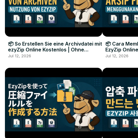
📦 So Erstellen Sie eine Archivdatei mit
📦 Cara Memb
ezyZip Online Kostenlos | Ohne
EzyZip Online
Softwareinstallation
Perangkat L
Jul 12, 2026
Jul 12, 2026