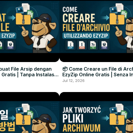
uat File Arsip dengan
📦 Come Creare un File di Arc
 Gratis | Tanpa Instalasi
EzyZip Online Gratis | Senza I
unak
Software
Jul 12, 2026