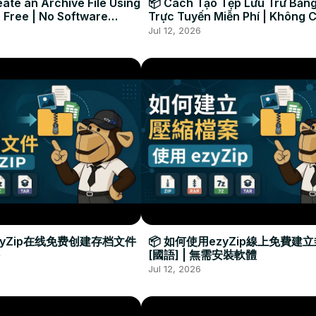
ate an Archive File Using
📦 Cách Tạo Tệp Lưu Trữ Bằng
 Free | No Software
Trực Tuyến Miễn Phí | Không 
Required
Đặt Phần Mềm
Jul 12, 2026
zyZip在线免费创建存档文件
📦 如何使用ezyZip線上免費建
[國語] | 無需安裝軟體
Jul 12, 2026