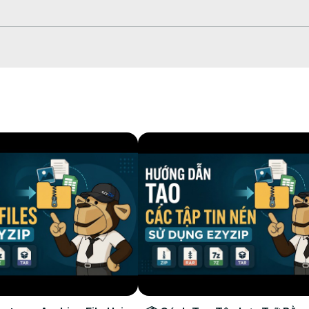
r el selector de archivos.

conversión de tasa de bits que tardará algún tiempo en completarse.

 MP3 convertido en la carpeta de destino seleccionada.
