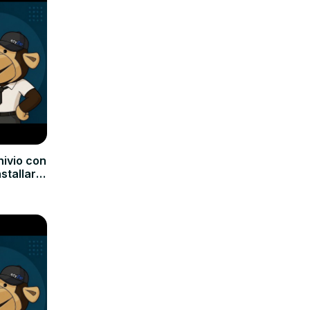
hivio con
nstallare