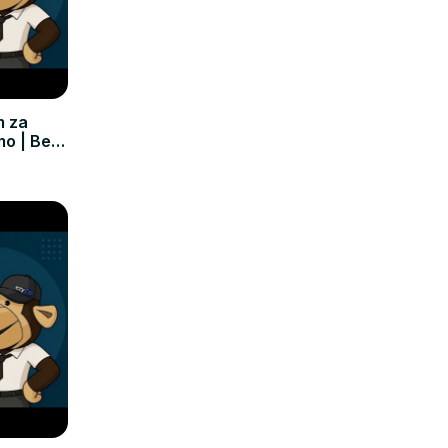
m za
mo | Bez