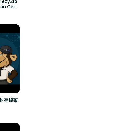
 ezyZip
Cần Cài
立封存檔案