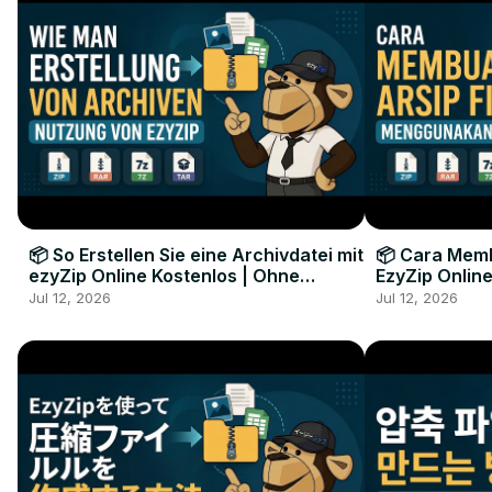
📦 So Erstellen Sie eine Archivdatei mit
📦 Cara Memb
ezyZip Online Kostenlos | Ohne
EzyZip Online
Softwareinstallation
Perangkat L
Jul 12, 2026
Jul 12, 2026