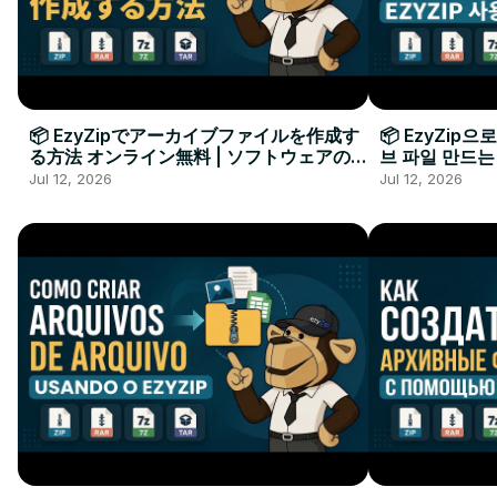
📦 EzyZipでアーカイブファイルを作成す
📦 EzyZip
る方法 オンライン無料 | ソフトウェアのイ
브 파일 만드는
ンストール不要
요
Jul 12, 2026
Jul 12, 2026