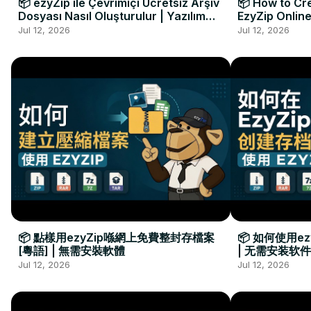
📦 ezyZip ile Çevrimiçi Ücretsiz Arşiv
📦 How to Cre
Dosyası Nasıl Oluşturulur | Yazılım
EzyZip Online
Kurulumu Gerekmez
Installation 
Jul 12, 2026
Jul 12, 2026
📦 點樣用ezyZip喺網上免費整封存檔案
📦 如何使用e
[粵語] | 無需安裝軟體
| 无需安装软件
Jul 12, 2026
Jul 12, 2026