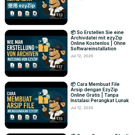
1:13
📦 So Erstellen Sie eine
Archivdatei mit ezyZip
Online Kostenlos | Ohne
Softwareinstallation
Jul 12, 2026
1:17
📦 Cara Membuat File
Arsip dengan EzyZip
Online Gratis | Tanpa
Instalasi Perangkat Lunak
Jul 12, 2026
1:15