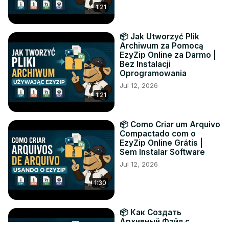
1:21
📦 Jak Utworzyć Plik
Archiwum za Pomocą
EzyZip Online za Darmo |
Bez Instalacji
Oprogramowania
Jul 12, 2026
1:21
📦 Como Criar um Arquivo
Compactado com o
EzyZip Online Grátis |
Sem Instalar Software
Jul 12, 2026
1:30
📦 Как Создать
Архивный Файл с