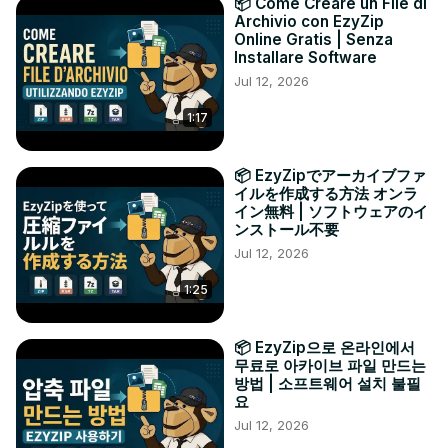
📦 Come Creare un File di
Archivio con EzyZip
Online Gratis | Senza
Installare Software
Jul 12, 2026
1:17
📦 EzyZipでアーカイブファ
イルを作成する方法 オンラ
イン無料 | ソフトウェアのイ
ンストール不要
Jul 12, 2026
1:25
📦 EzyZip으로 온라인에서
무료로 아카이브 파일 만드는
방법 | 소프트웨어 설치 불필
요
Jul 12, 2026