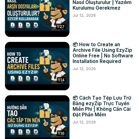
Nasıl Oluşturulur | Yazılım
seleccionada.

Kurulumu Gerekmez
#convertir #mp3 #44.1khz

Jul 12, 2026
Twitter:
 https://twitter.com/ezyzip
1:27
FACEBOOK:
 https://www.facebook.com/ezyzip/
LINKEDIN:
 https://www.linkedin.com/showcase/ezyzip/
PINTEREST:
 https://www.pinterest.com.au/ezyzip
📦 How to Create an
Archive File Using EzyZip
Online Free | No Software
Installation Required
Jul 12, 2026
1:14
📦 Cách Tạo Tệp Lưu Trữ
Bằng ezyZip Trực Tuyến
Miễn Phí | Không Cần Cài
Đặt Phần Mềm
Jul 12, 2026
1:16