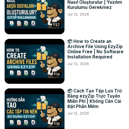
Nasıl Oluşturulur | Yazılım
seleccionada.

Kurulumu Gerekmez
#convertir #mp4 #webm

Jul 12, 2026
Twitter:
 https://twitter.com/ezyzip
1:27
FACEBOOK:
 https://www.facebook.com/ezyzip/
LINKEDIN:
 https://www.linkedin.com/showcase/ezyzip/
PINTEREST:
 https://www.pinterest.com.au/ezyzip
📦 How to Create an
Archive File Using EzyZip
Online Free | No Software
Installation Required
Jul 12, 2026
1:14
📦 Cách Tạo Tệp Lưu Trữ
Bằng ezyZip Trực Tuyến
Miễn Phí | Không Cần Cài
Đặt Phần Mềm
Jul 12, 2026
1:16