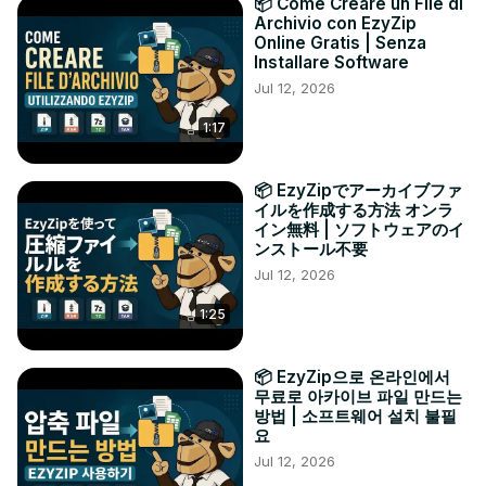
📦 Come Creare un File di
Archivio con EzyZip
Online Gratis | Senza
Installare Software
Jul 12, 2026
1:17
📦 EzyZipでアーカイブファ
イルを作成する方法 オンラ
イン無料 | ソフトウェアのイ
ンストール不要
Jul 12, 2026
1:25
📦 EzyZip으로 온라인에서
무료로 아카이브 파일 만드는
방법 | 소프트웨어 설치 불필
요
Jul 12, 2026