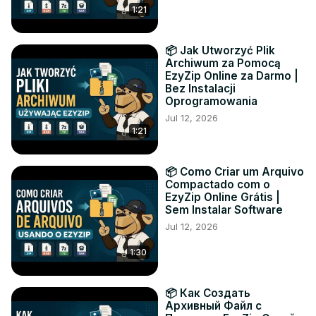
1:21
📦 Jak Utworzyć Plik
Archiwum za Pomocą
EzyZip Online za Darmo |
Bez Instalacji
Oprogramowania
Jul 12, 2026
1:21
📦 Como Criar um Arquivo
Compactado com o
EzyZip Online Grátis |
Sem Instalar Software
Jul 12, 2026
1:30
📦 Как Создать
Архивный Файл с