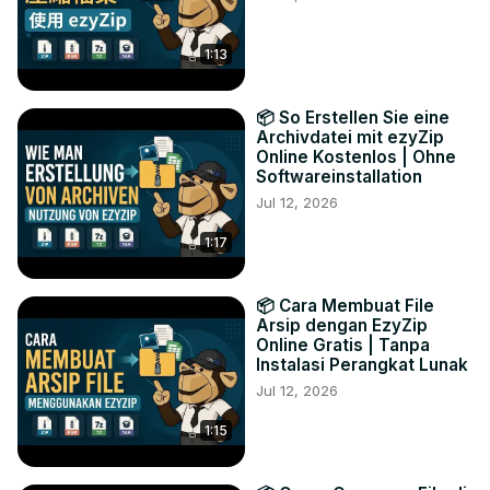
1:13
📦 So Erstellen Sie eine
Archivdatei mit ezyZip
Online Kostenlos | Ohne
Softwareinstallation
Jul 12, 2026
1:17
📦 Cara Membuat File
Arsip dengan EzyZip
Online Gratis | Tanpa
Instalasi Perangkat Lunak
Jul 12, 2026
1:15