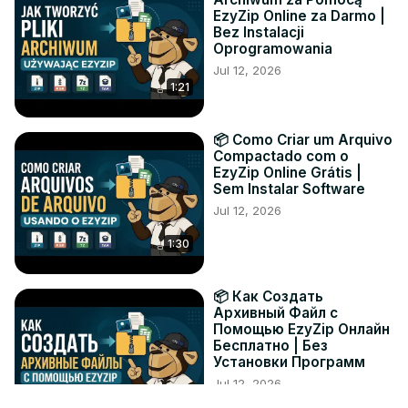
EzyZip Online za Darmo |
Bez Instalacji
Oprogramowania
Jul 12, 2026
1:21
📦 Como Criar um Arquivo
Compactado com o
EzyZip Online Grátis |
Sem Instalar Software
Jul 12, 2026
1:30
📦 Как Создать
Архивный Файл с
Помощью EzyZip Онлайн
Бесплатно | Без
Установки Программ
Jul 12, 2026
1:19