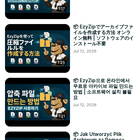
1:17
📦 EzyZipでアーカイブファ
イルを作成する方法 オンラ
イン無料 | ソフトウェアのイ
ンストール不要
Jul 12, 2026
1:25
📦 EzyZip으로 온라인에서
무료로 아카이브 파일 만드는
방법 | 소프트웨어 설치 불필
요
Jul 12, 2026
1:21
📦 Jak Utworzyć Plik
Archiwum za Pomocą