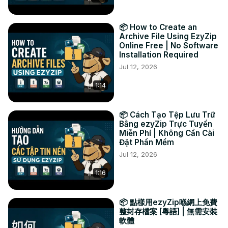
#convertir #psd #zip

TWITTER:
 https://twitter.com/ezyZip
📦 How to Create an
FACEBOOK:
 https://www.facebook.com/ezyzip/
Archive File Using EzyZip
Online Free | No Software
Installation Required
Jul 12, 2026
1:14
📦 Cách Tạo Tệp Lưu Trữ
Bằng ezyZip Trực Tuyến
Miễn Phí | Không Cần Cài
Đặt Phần Mềm
Jul 12, 2026
1:16
📦 點樣用ezyZip喺網上免費
整封存檔案 [粵語] | 無需安裝
軟體