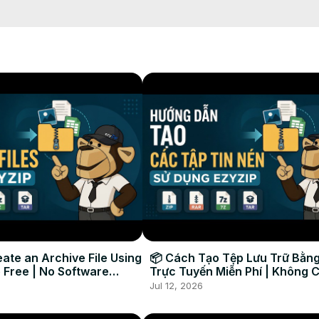
o mp4 individual en su unidad local.

ate an Archive File Using
📦 Cách Tạo Tệp Lưu Trữ Bằng
 Free | No Software
Trực Tuyến Miễn Phí | Không 
Required
Đặt Phần Mềm
Jul 12, 2026