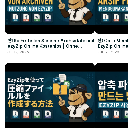
📦 So Erstellen Sie eine Archivdatei mit
📦 Cara Memb
ezyZip Online Kostenlos | Ohne
EzyZip Online
Softwareinstallation
Perangkat L
Jul 12, 2026
Jul 12, 2026