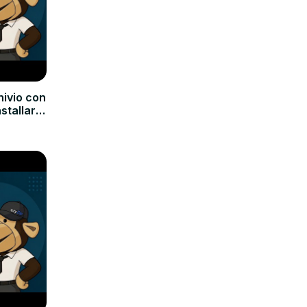
hivio con
nstallare