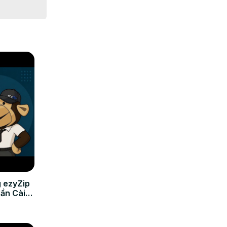
 ezyZip
Cần Cài