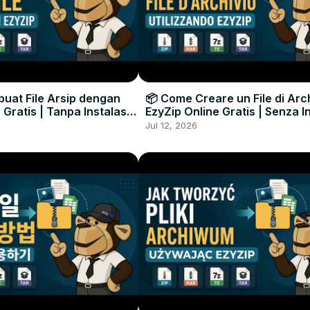
uat File Arsip dengan
📦 Come Creare un File di Arc
 Gratis | Tanpa Instalasi
EzyZip Online Gratis | Senza I
unak
Software
Jul 12, 2026