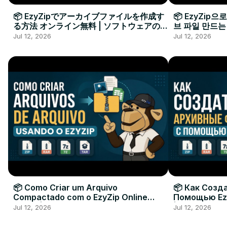
📦 EzyZipでアーカイブファイルを作成す
📦 EzyZip
る方法 オンライン無料 | ソフトウェアのイ
브 파일 만드는
ンストール不要
요
Jul 12, 2026
Jul 12, 2026
📦 Como Criar um Arquivo
📦 Как Созд
Compactado com o EzyZip Online
Помощью Ez
Grátis | Sem Instalar Software
| Без Устан
Jul 12, 2026
Jul 12, 2026