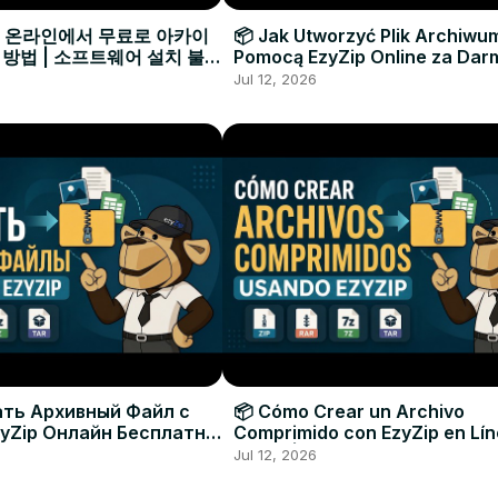
으로 온라인에서 무료로 아카이
📦 Jak Utworzyć Plik Archiwu
 방법 | 소프트웨어 설치 불필
Pomocą EzyZip Online za Dar
Instalacji Oprogramowania
Jul 12, 2026
ать Архивный Файл с
📦 Cómo Crear un Archivo
yZip Онлайн Бесплатно
Comprimido con EzyZip en Lí
овки Программ
Gratis | Sin Necesidad de Inst
Jul 12, 2026
Software