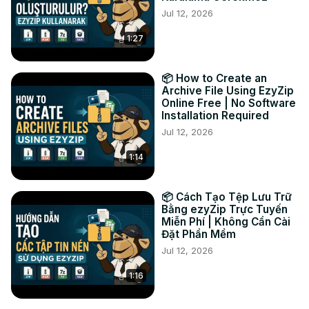
Jul 12, 2026
#convertir #rar #png

TWITTER:
 https://twitter.com/ezyZip
1:27
FACEBOOK:
 https://www.facebook.com/ezyzip/
📦 How to Create an
Archive File Using EzyZip
Online Free | No Software
Installation Required
Jul 12, 2026
1:14
📦 Cách Tạo Tệp Lưu Trữ
Bằng ezyZip Trực Tuyến
Miễn Phí | Không Cần Cài
Đặt Phần Mềm
Jul 12, 2026
1:16