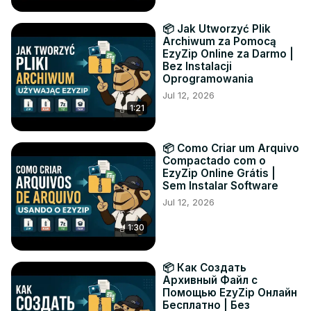
📦 Jak Utworzyć Plik
Archiwum za Pomocą
EzyZip Online za Darmo |
Bez Instalacji
Oprogramowania
Jul 12, 2026
1:21
📦 Como Criar um Arquivo
Compactado com o
EzyZip Online Grátis |
Sem Instalar Software
Jul 12, 2026
1:30
📦 Как Создать
Архивный Файл с
Помощью EzyZip Онлайн
Бесплатно | Без