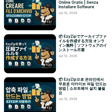
Online Gratis | Senza
Installare Software
Jul 12, 2026
1:17
📦 EzyZipでアーカイブファ
イルを作成する方法 オンラ
イン無料 | ソフトウェアのイ
ンストール不要
Jul 12, 2026
1:25
📦 EzyZip으로 온라인에서
무료로 아카이브 파일 만드는
방법 | 소프트웨어 설치 불필
요
Jul 12, 2026
1:21