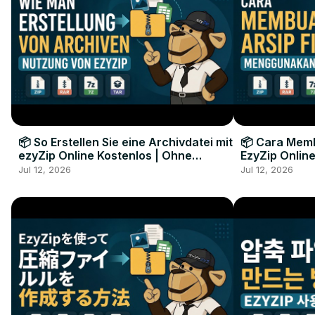
📦 So Erstellen Sie eine Archivdatei mit
📦 Cara Memb
ezyZip Online Kostenlos | Ohne
EzyZip Online
Softwareinstallation
Perangkat L
Jul 12, 2026
Jul 12, 2026