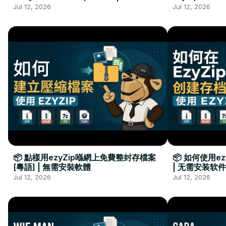
Kurulumu Gerekmez
Installation 
Jul 12, 2026
Jul 12, 2026
📦 點樣用ezyZip喺網上免費整封存檔案
📦 如何使用e
[粵語] | 無需安裝軟體
| 无需安装软件
Jul 12, 2026
Jul 12, 2026