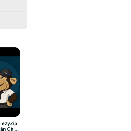
 ezyZip
Cần Cài