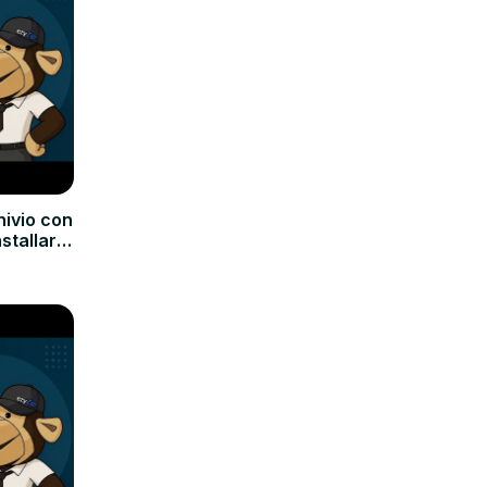
hivio con
nstallare