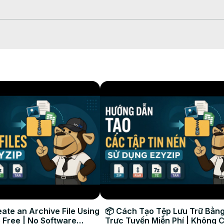
rir el selector de archivos

o clic en la flecha hacia abajo junto a "Convertir a ZIP".

rsión que tardará algún tiempo en completarse.

ZIP convertido en la carpeta de destino seleccionada.

ate an Archive File Using
📦 Cách Tạo Tệp Lưu Trữ Bằng
 Free | No Software
Trực Tuyến Miễn Phí | Không 