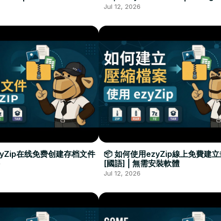
Required
Đặt Phần Mềm
Jul 12, 2026
zyZip在线免费创建存档文件
📦 如何使用ezyZip線上免費建
[國語] | 無需安裝軟體
Jul 12, 2026