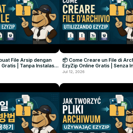
uat File Arsip dengan
📦 Come Creare un File di Arc
 Gratis | Tanpa Instalasi
EzyZip Online Gratis | Senza I
unak
Software
Jul 12, 2026