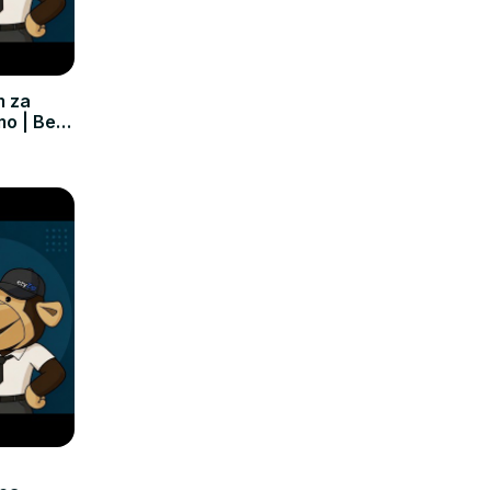
m za
mo | Bez