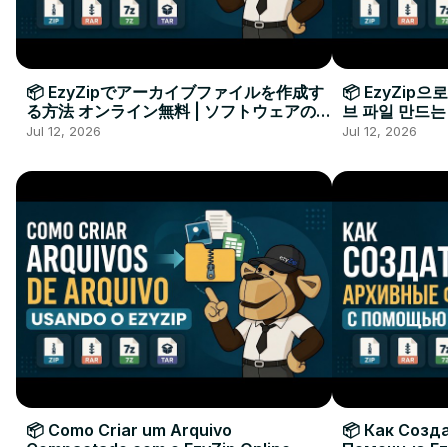
📦 EzyZipでアーカイブファイルを作成す
📦 EzyZip
る方法 オンライン無料 | ソフトウェアのイ
브 파일 만드는
ンストール不要
요
Jul 12, 2026
Jul 12, 2026
📦 Como Criar um Arquivo
📦 Как Созд