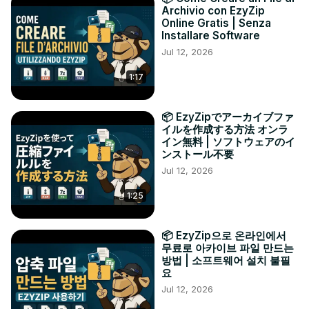
Archivio con EzyZip
Online Gratis | Senza
Installare Software
Jul 12, 2026
1:17
📦 EzyZipでアーカイブファ
イルを作成する方法 オンラ
イン無料 | ソフトウェアのイ
ンストール不要
Jul 12, 2026
1:25
📦 EzyZip으로 온라인에서
무료로 아카이브 파일 만드는
방법 | 소프트웨어 설치 불필
요
Jul 12, 2026