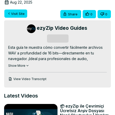
Aug 22, 2025
Visit Site
Share
0
0
ezyZip Video Guides
Subscribe
Esta guía te muestra cómo convertir fácilmente archivos 
WAV a profundidad de 16 bits—directamente en tu 
navegador. ¡Ideal para profesionales de audio, 
podcasters o cualquiera que necesite compatibilidad de 
Show More
formato de audio estándar!

Convertidor WAV a 16Bit en línea GRATUITO:
View Video Transcript
https://www.ezyzip.com/convertir-wav-a-16bit.html
PROCESO SIMPLE DE 3 PASOS:

1. Sube tu archivo WAV – haz clic en "Seleccionar archivo 
Latest Videos
WAV para convertir" o arrástralo y suéltalo en la caja.

2. Haz clic en "Convertir a 16Bit" y deja que la conversión 
📦 ezyZip ile Çevrimiçi
haga su trabajo.

Ücretsiz Arşiv Dosyası