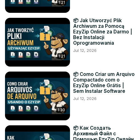
1:21
📦 Jak Utworzyć Plik
Archiwum za Pomocą
EzyZip Online za Darmo |
Bez Instalacji
Oprogramowania
Jul 12, 2026
1:21
📦 Como Criar um Arquivo
Compactado com o
EzyZip Online Grátis |
Sem Instalar Software
Jul 12, 2026
1:30
📦 Как Создать
Архивный Файл с
Помощью EzyZip Онлайн