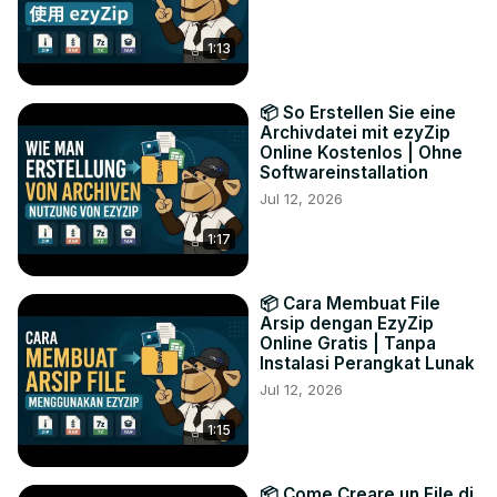
1:13
📦 So Erstellen Sie eine
Archivdatei mit ezyZip
Online Kostenlos | Ohne
Softwareinstallation
Jul 12, 2026
1:17
📦 Cara Membuat File
Arsip dengan EzyZip
Online Gratis | Tanpa
Instalasi Perangkat Lunak
Jul 12, 2026
1:15
📦 Come Creare un File di