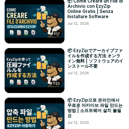
📦 Come Creare un File di
Archivio con EzyZip
Online Gratis | Senza
Installare Software
Jul 12, 2026
1:17
📦 EzyZipでアーカイブファ
イルを作成する方法 オンラ
イン無料 | ソフトウェアのイ
ンストール不要
Jul 12, 2026
1:25
📦 EzyZip으로 온라인에서
무료로 아카이브 파일 만드는
방법 | 소프트웨어 설치 불필
요
Jul 12, 2026