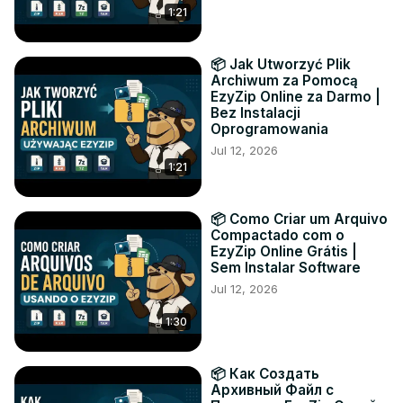
1:21
📦 Jak Utworzyć Plik
Archiwum za Pomocą
EzyZip Online za Darmo |
Bez Instalacji
Oprogramowania
Jul 12, 2026
1:21
📦 Como Criar um Arquivo
Compactado com o
EzyZip Online Grátis |
Sem Instalar Software
Jul 12, 2026
1:30
📦 Как Создать
Архивный Файл с