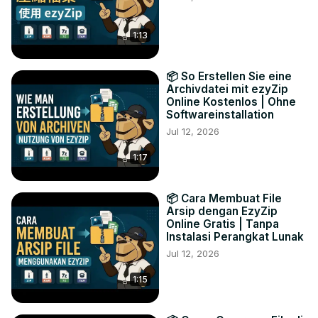
1:13
📦 So Erstellen Sie eine
Archivdatei mit ezyZip
Online Kostenlos | Ohne
Softwareinstallation
Jul 12, 2026
1:17
📦 Cara Membuat File
Arsip dengan EzyZip
Online Gratis | Tanpa
Instalasi Perangkat Lunak
Jul 12, 2026
1:15