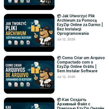
1:21
📦 Jak Utworzyć Plik
Archiwum za Pomocą
EzyZip Online za Darmo |
Bez Instalacji
Oprogramowania
Jul 12, 2026
1:21
📦 Como Criar um Arquivo
Compactado com o
EzyZip Online Grátis |
Sem Instalar Software
Jul 12, 2026
1:30
📦 Как Создать
Архивный Файл с
Помощью EzyZip Онлайн