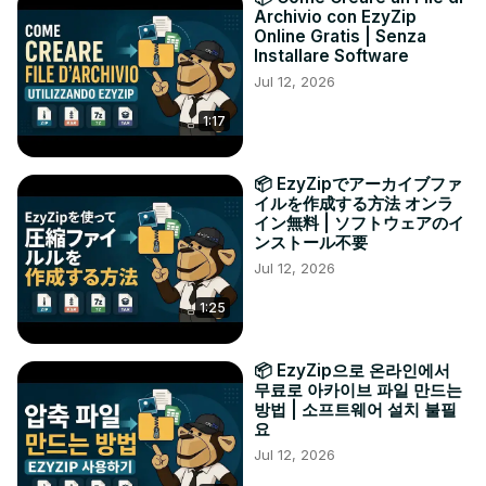
Archivio con EzyZip
Online Gratis | Senza
Installare Software
Jul 12, 2026
1:17
📦 EzyZipでアーカイブファ
イルを作成する方法 オンラ
イン無料 | ソフトウェアのイ
ンストール不要
Jul 12, 2026
1:25
📦 EzyZip으로 온라인에서
무료로 아카이브 파일 만드는
방법 | 소프트웨어 설치 불필
요
Jul 12, 2026