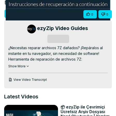
Video
Dec 22, 2025
Visit Site
Share
0
0
ezyZip Video Guides
Subscribe
¿Necesitas reparar archivos 7Z dañados? ¡Repáralos al 
instante en tu navegador, sin necesidad de software!

Herramienta de reparación de archivos 7Z:
https://www.ezyzip.com/repair-7z-es.html
Show More
4 pasos rápidos:

"Seleccionar archivo 7Z"

View Video Transcript
La herramienta repara automáticamente el archivo 
dañado

"Vista previa" de los archivos restaurados

Latest Videos
"Guardar" → Descargar el archivo 7Z reparado

#7Zrepair #RecuperaciónDeDatos 
📦 ezyZip ile Çevrimiçi
#ReparaciónDeArchivos #ReparaciónDeArchivos 
Ücretsiz Arşiv Dosyası