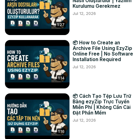
#ConsejosTécnicos #Cortos

Nasıl Oluşturulur | Yazılım
Kurulumu Gerekmez
TWITTER: 
https://twitter.com/ezyZip
Jul 12, 2026
FACEBOOK:
 https://www.facebook.com/ezyzip/
LINKEDIN:
 https://www.linkedin.com/showcase/ezyzip/
1:27
PINTEREST:
 https://www.pinterest.com.au/ezyzip
📦 How to Create an
Archive File Using EzyZip
Online Free | No Software
Installation Required
Jul 12, 2026
1:14
📦 Cách Tạo Tệp Lưu Trữ
Bằng ezyZip Trực Tuyến
Miễn Phí | Không Cần Cài
Đặt Phần Mềm
Jul 12, 2026
1:16