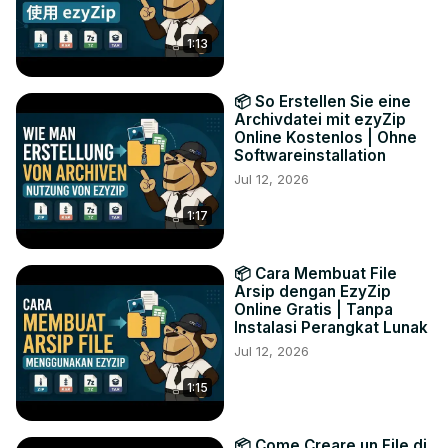
1:13
📦 So Erstellen Sie eine
Archivdatei mit ezyZip
Online Kostenlos | Ohne
Softwareinstallation
Jul 12, 2026
1:17
📦 Cara Membuat File
Arsip dengan EzyZip
Online Gratis | Tanpa
Instalasi Perangkat Lunak
Jul 12, 2026
1:15
📦 Come Creare un File di