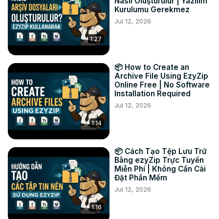
FACEBOOK:
 https://www.facebook.com/ezyzip/
Nasıl Oluşturulur | Yazılım
Kurulumu Gerekmez
LINKEDIN:
 https://www.linkedin.com/showcase/ezyzip/
Jul 12, 2026
PINTEREST:
 https://www.pinterest.com.au/ezyzip
1:27
📦 How to Create an
Archive File Using EzyZip
Online Free | No Software
Installation Required
Jul 12, 2026
1:14
📦 Cách Tạo Tệp Lưu Trữ
Bằng ezyZip Trực Tuyến
Miễn Phí | Không Cần Cài
Đặt Phần Mềm
Jul 12, 2026
1:16