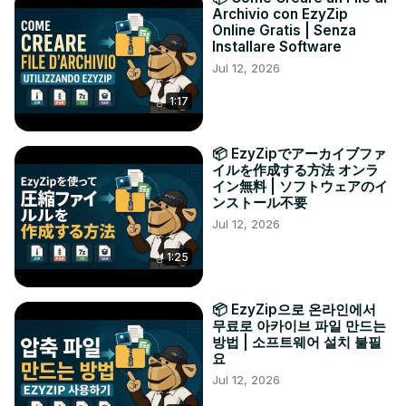
Archivio con EzyZip
Online Gratis | Senza
Installare Software
Jul 12, 2026
1:17
📦 EzyZipでアーカイブファ
イルを作成する方法 オンラ
イン無料 | ソフトウェアのイ
ンストール不要
Jul 12, 2026
1:25
📦 EzyZip으로 온라인에서
무료로 아카이브 파일 만드는
방법 | 소프트웨어 설치 불필
요
Jul 12, 2026