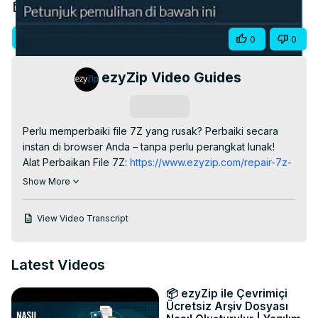
Video
Dec 22, 2025
Visit Site
Share
0
0
ezyZip Video Guides
Subscribe
Perlu memperbaiki file 7Z yang rusak? Perbaiki secara 
instan di browser Anda – tanpa perlu perangkat lunak!

Alat Perbaikan File 7Z:
 https://www.ezyzip.com/repair-7z-
it.html
Show More
4 Langkah CEPAT:

"Pilih file 7Z"

View Video Transcript
Alat secara otomatis memperbaiki arsip yang rusak

"Pratinjau" file yang dipulihkan

"Simpan" → Unduh 7Z yang telah diperbaiki

Latest Videos
#Perbaikan7Z #PemulihanData #PerbaikanFile 
#PerbaikanArsip #TipsTeknologi #VideoPendek

📦 ezyZip ile Çevrimiçi
TWITTER: 
https://twitter.com/ezyZip
Ücretsiz Arşiv Dosyası