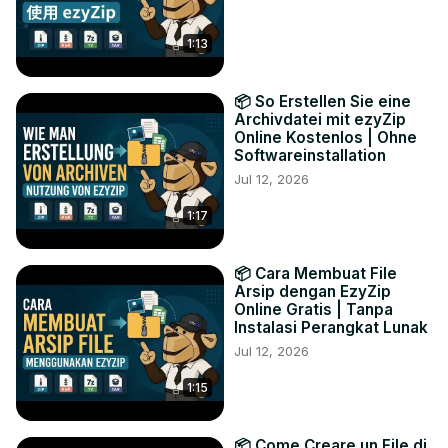
1:13
📦 So Erstellen Sie eine
Archivdatei mit ezyZip
Online Kostenlos | Ohne
Softwareinstallation
Jul 12, 2026
1:17
📦 Cara Membuat File
Arsip dengan EzyZip
Online Gratis | Tanpa
Instalasi Perangkat Lunak
Jul 12, 2026
1:15
📦 Come Creare un File di