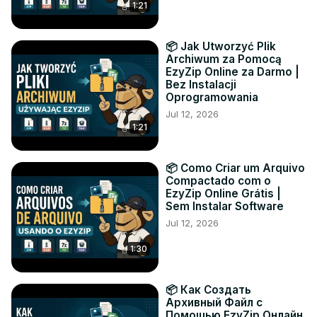
1:21
📦 Jak Utworzyć Plik
Archiwum za Pomocą
EzyZip Online za Darmo |
Bez Instalacji
Oprogramowania
Jul 12, 2026
1:21
📦 Como Criar um Arquivo
Compactado com o
EzyZip Online Grátis |
Sem Instalar Software
Jul 12, 2026
1:30
📦 Как Создать
Архивный Файл с
Помощью EzyZip Онлайн