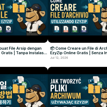
uat File Arsip dengan
📦 Come Creare un File di Arc
 Gratis | Tanpa Instalasi
EzyZip Online Gratis | Senza I
unak
Software
Jul 12, 2026