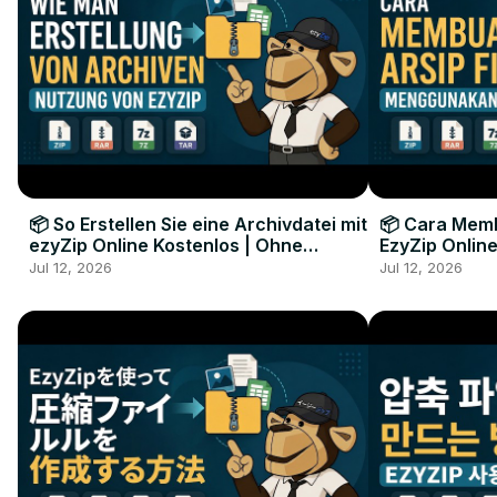
📦 So Erstellen Sie eine Archivdatei mit
📦 Cara Memb
ezyZip Online Kostenlos | Ohne
EzyZip Online
Softwareinstallation
Perangkat L
Jul 12, 2026
Jul 12, 2026