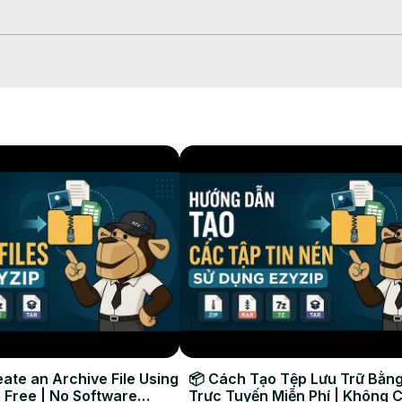
tau seret dan letakkan ke dalam kotak.



aru Anda.

t dilihat, menggabungkan beberapa file menjadi satu PDF, dan m
 #ezyzip

ate an Archive File Using
📦 Cách Tạo Tệp Lưu Trữ Bằng
 Free | No Software
Trực Tuyến Miễn Phí | Không 