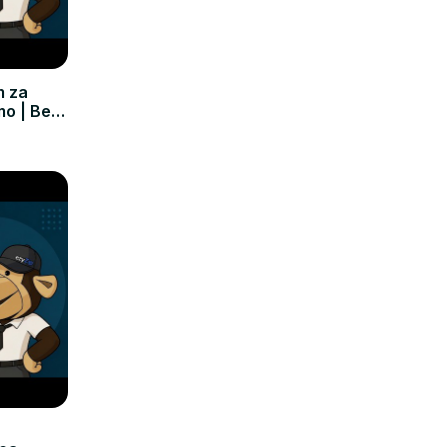
m za
mo | Bez