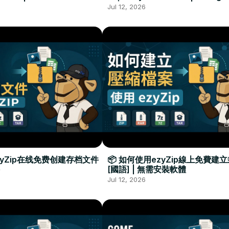
Required
Đặt Phần Mềm
Jul 12, 2026
zyZip在线免费创建存档文件
📦 如何使用ezyZip線上免費建
[國語] | 無需安裝軟體
Jul 12, 2026