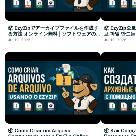
📦 EzyZipでアーカイブファイルを作成す
📦 EzyZip
る方法 オンライン無料 | ソフトウェアのイ
브 파일 만드는
ンストール不要
요
Jul 12, 2026
Jul 12, 2026
📦 Como Criar um Arquivo
📦 Как Созд