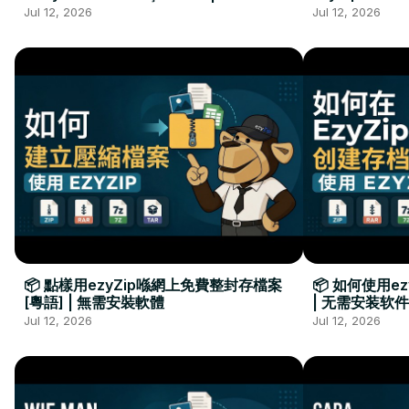
Kurulumu Gerekmez
Installation 
Jul 12, 2026
Jul 12, 2026
📦 點樣用ezyZip喺網上免費整封存檔案
📦 如何使用e
[粵語] | 無需安裝軟體
| 无需安装软件
Jul 12, 2026
Jul 12, 2026