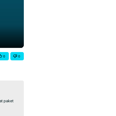
0
0
t paket 