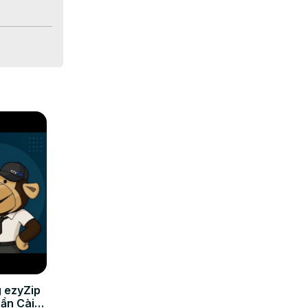
emastikan 
 ezyZip
Cần Cài