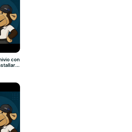
hivio con
nstallare