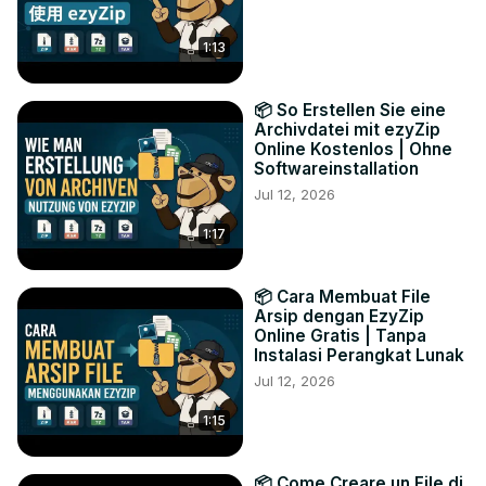
1:13
📦 So Erstellen Sie eine
Archivdatei mit ezyZip
Online Kostenlos | Ohne
Softwareinstallation
Jul 12, 2026
1:17
📦 Cara Membuat File
Arsip dengan EzyZip
Online Gratis | Tanpa
Instalasi Perangkat Lunak
Jul 12, 2026
1:15
📦 Come Creare un File di