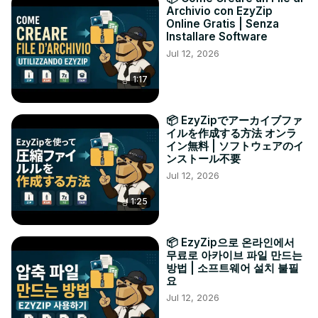
Archivio con EzyZip
Online Gratis | Senza
Installare Software
Jul 12, 2026
1:17
📦 EzyZipでアーカイブファ
イルを作成する方法 オンラ
イン無料 | ソフトウェアのイ
ンストール不要
Jul 12, 2026
1:25
📦 EzyZip으로 온라인에서
무료로 아카이브 파일 만드는
방법 | 소프트웨어 설치 불필
요
Jul 12, 2026