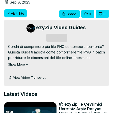
Sep 8, 2025
Visit Site
Share
0
0
ezyZip Video Guides
Subscribe
Cerchi di comprimere più file PNG contemporaneamente? 
Questa guida ti mostra come comprimere file PNG in batch 
per ridurre le dimensioni del file online—nessuna 
installazione, nessun fastidio, solo elaborazione batch 
Show More
efficiente!

Compressore PNG Online GRATUITO:
View Video Transcript
https://www.ezyzip.com/comprimere-png-online.html
PROCESSO SEMPLICE DI COMPRESSIONE BATCH:

1. Carica i tuoi file PNG – clicca su "Seleziona file PNG da 
Latest Videos
comprimere" e scegli tutti i file PNG che vuoi comprimere

2. Il sistema elabora automaticamente il tuo batch di file – 
📦 ezyZip ile Çevrimiçi
può richiedere alcuni secondi a seconda del numero di 
Ücretsiz Arşiv Dosyası