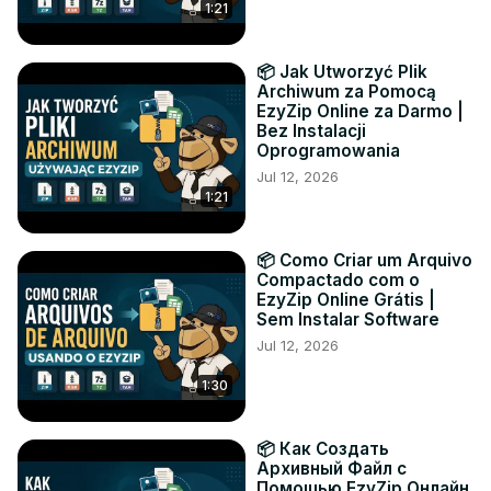
1:21
📦 Jak Utworzyć Plik
Archiwum za Pomocą
EzyZip Online za Darmo |
Bez Instalacji
Oprogramowania
Jul 12, 2026
1:21
📦 Como Criar um Arquivo
Compactado com o
EzyZip Online Grátis |
Sem Instalar Software
Jul 12, 2026
1:30
📦 Как Создать
Архивный Файл с
Помощью EzyZip Онлайн