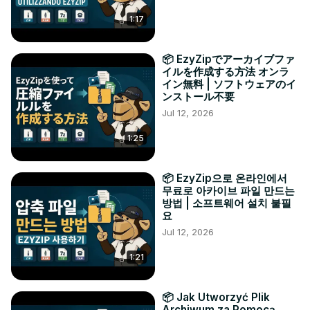
1:17
📦 EzyZipでアーカイブファ
イルを作成する方法 オンラ
イン無料 | ソフトウェアのイ
ンストール不要
Jul 12, 2026
1:25
📦 EzyZip으로 온라인에서
무료로 아카이브 파일 만드는
방법 | 소프트웨어 설치 불필
요
Jul 12, 2026
1:21
📦 Jak Utworzyć Plik
Archiwum za Pomocą