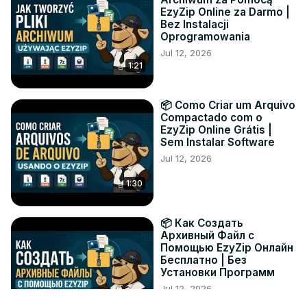
EzyZip Online za Darmo |
Bez Instalacji
Oprogramowania
Jul 12, 2026
1:21
📦 Como Criar um Arquivo
Compactado com o
EzyZip Online Grátis |
Sem Instalar Software
Jul 12, 2026
1:30
📦 Как Создать
Архивный Файл с
Помощью EzyZip Онлайн
Бесплатно | Без
Установки Программ
Jul 12, 2026
1:19