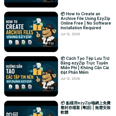
TWITTER:
 https://twitter.com/ezyZip
FACEBOOK:
 https://www.facebook.com/ezyzip/
📦 How to Create an
LINKEDIN:
 https://www.linkedin.com/showcase/ezyzip/
Archive File Using EzyZip
PINTEREST:
 https://www.pinterest.com.au/ezyzip
Online Free | No Software
Installation Required
Jul 12, 2026
1:14
📦 Cách Tạo Tệp Lưu Trữ
Bằng ezyZip Trực Tuyến
Miễn Phí | Không Cần Cài
Đặt Phần Mềm
Jul 12, 2026
1:16
📦 點樣用ezyZip喺網上免費
整封存檔案 [粵語] | 無需安裝
軟體