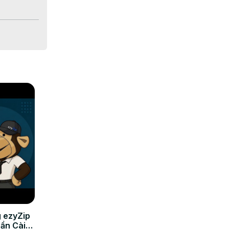
 ezyZip
Cần Cài