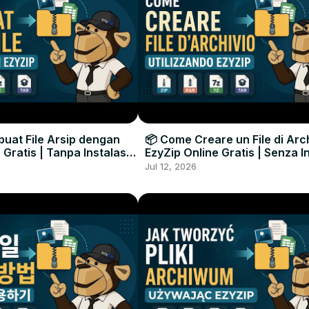
uat File Arsip dengan
📦 Come Creare un File di Arc
 Gratis | Tanpa Instalasi
EzyZip Online Gratis | Senza I
unak
Software
Jul 12, 2026