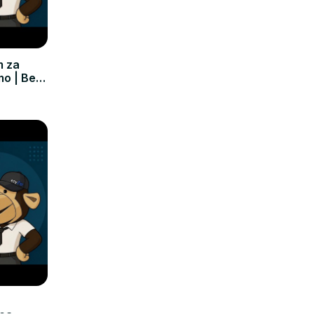
m za
mo | Bez