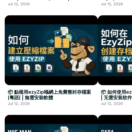
Kurulumu Gerekmez
Installation 
Jul 12, 2026
Jul 12, 2026
📦 點樣用ezyZip喺網上免費整封存檔案
📦 如何使用e
[粵語] | 無需安裝軟體
| 无需安装软件
Jul 12, 2026
Jul 12, 2026