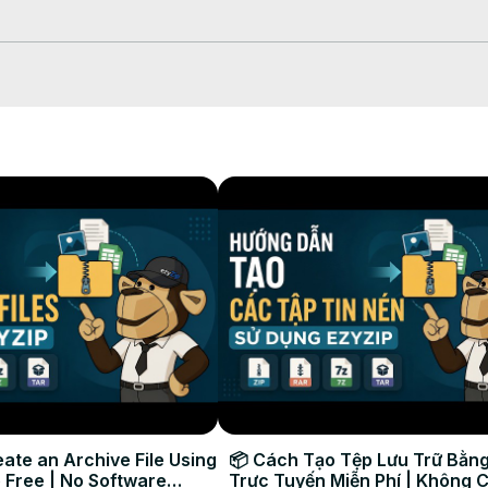
one file

rsione che richiederà del tempo per essere completato.

nella cartella di destinazione selezionata.

ate an Archive File Using
📦 Cách Tạo Tệp Lưu Trữ Bằng
 Free | No Software
Trực Tuyến Miễn Phí | Không 