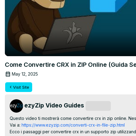
Come Convertire CRX in ZIP Online (Guida S
May 12, 2025
Visit Site
ezyZip Video Guides
Subscribe
Questo video ti mostrerà come convertire crx in zip online. Nes
Vai a:
 https://www.ezyzip.com/converti-crx-in-file-zip.html
Ecco i passaggi per convertire crx in un supporto zip utilizzand