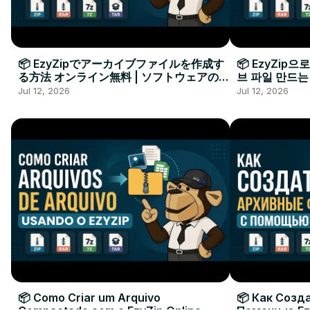
📦 EzyZipでアーカイブファイルを作成す
📦 EzyZip
る方法 オンライン無料 | ソフトウェアのイ
브 파일 만드는
ンストール不要
요
Jul 12, 2026
Jul 12, 2026
📦 Como Criar um Arquivo
📦 Как Созд