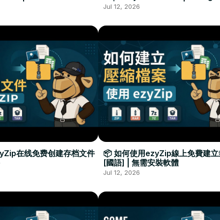
Required
Đặt Phần Mềm
Jul 12, 2026
zyZip在线免费创建存档文件
📦 如何使用ezyZip線上免費建
[國語] | 無需安裝軟體
Jul 12, 2026