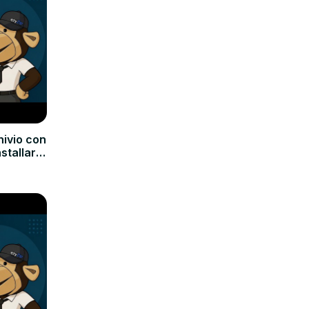
hivio con
nstallare