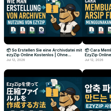
📦 So Erstellen Sie eine Archivdatei mit
📦 Cara Memb
ezyZip Online Kostenlos | Ohne
EzyZip Online
Softwareinstallation
Perangkat L
Jul 12, 2026
Jul 12, 2026