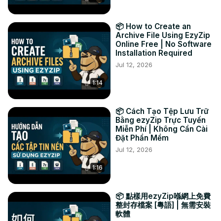
#converti #dng #png

TWITTER:
 https://twitter.com/ezyZip
📦 How to Create an
FACEBOOK:
 https://www.facebook.com/ezyzip/
Archive File Using EzyZip
LINKEDIN:
 https://www.linkedin.com/showcase/ezyzip/
Online Free | No Software
Installation Required
PINTEREST:
 https://www.pinterest.com.au/ezyzip
Jul 12, 2026
1:14
📦 Cách Tạo Tệp Lưu Trữ
Bằng ezyZip Trực Tuyến
Miễn Phí | Không Cần Cài
Đặt Phần Mềm
Jul 12, 2026
1:16
📦 點樣用ezyZip喺網上免費
整封存檔案 [粵語] | 無需安裝
軟體