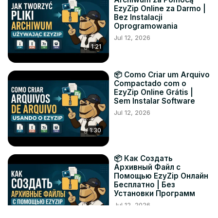
EzyZip Online za Darmo |
Bez Instalacji
Oprogramowania
Jul 12, 2026
1:21
📦 Como Criar um Arquivo
Compactado com o
EzyZip Online Grátis |
Sem Instalar Software
Jul 12, 2026
1:30
📦 Как Создать
Архивный Файл с
Помощью EzyZip Онлайн
Бесплатно | Без
Установки Программ
Jul 12, 2026
1:19