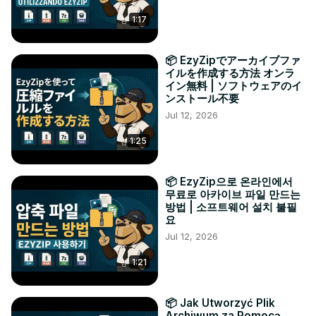
1:17
📦 EzyZipでアーカイブファ
イルを作成する方法 オンラ
イン無料 | ソフトウェアのイ
ンストール不要
Jul 12, 2026
1:25
📦 EzyZip으로 온라인에서
무료로 아카이브 파일 만드는
방법 | 소프트웨어 설치 불필
요
Jul 12, 2026
1:21
📦 Jak Utworzyć Plik
Archiwum za Pomocą