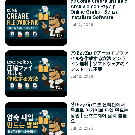
📦 Come Creare un File di
Archivio con EzyZip
Online Gratis | Senza
Installare Software
Jul 12, 2026
1:17
📦 EzyZipでアーカイブファ
イルを作成する方法 オンラ
イン無料 | ソフトウェアのイ
ンストール不要
Jul 12, 2026
1:25
📦 EzyZip으로 온라인에서
무료로 아카이브 파일 만드는
방법 | 소프트웨어 설치 불필
요
Jul 12, 2026