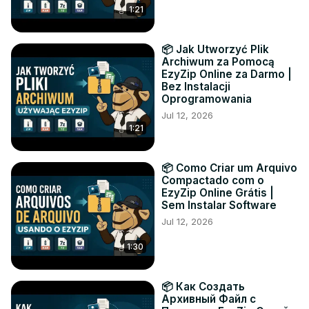
1:21
📦 Jak Utworzyć Plik
Archiwum za Pomocą
EzyZip Online za Darmo |
Bez Instalacji
Oprogramowania
Jul 12, 2026
1:21
📦 Como Criar um Arquivo
Compactado com o
EzyZip Online Grátis |
Sem Instalar Software
Jul 12, 2026
1:30
📦 Как Создать
Архивный Файл с