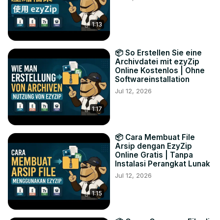
1:13
📦 So Erstellen Sie eine
Archivdatei mit ezyZip
Online Kostenlos | Ohne
Softwareinstallation
Jul 12, 2026
1:17
📦 Cara Membuat File
Arsip dengan EzyZip
Online Gratis | Tanpa
Instalasi Perangkat Lunak
Jul 12, 2026
1:15