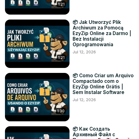
1:21
📦 Jak Utworzyć Plik
Archiwum za Pomocą
EzyZip Online za Darmo |
Bez Instalacji
Oprogramowania
Jul 12, 2026
1:21
📦 Como Criar um Arquivo
Compactado com o
EzyZip Online Grátis |
Sem Instalar Software
Jul 12, 2026
1:30
📦 Как Создать
Архивный Файл с