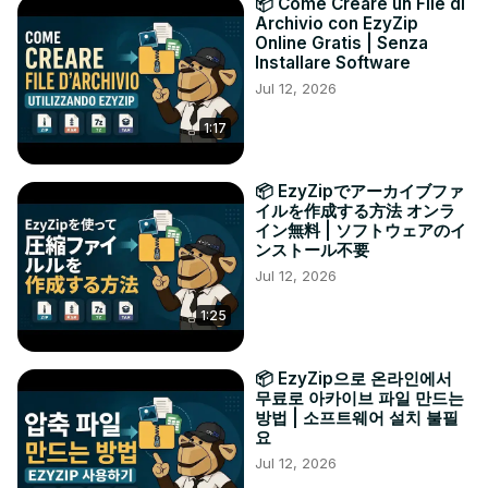
📦 Come Creare un File di
Archivio con EzyZip
Online Gratis | Senza
Installare Software
Jul 12, 2026
1:17
📦 EzyZipでアーカイブファ
イルを作成する方法 オンラ
イン無料 | ソフトウェアのイ
ンストール不要
Jul 12, 2026
1:25
📦 EzyZip으로 온라인에서
무료로 아카이브 파일 만드는
방법 | 소프트웨어 설치 불필
요
Jul 12, 2026