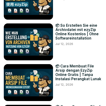
1:13
📦 So Erstellen Sie eine
Archivdatei mit ezyZip
Online Kostenlos | Ohne
Softwareinstallation
Jul 12, 2026
1:17
📦 Cara Membuat File
Arsip dengan EzyZip
Online Gratis | Tanpa
Instalasi Perangkat Lunak
Jul 12, 2026
1:15