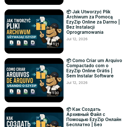
📦 Jak Utworzyć Plik
Archiwum za Pomocą
EzyZip Online za Darmo |
Bez Instalacji
Oprogramowania
Jul 12, 2026
1:21
📦 Como Criar um Arquivo
Compactado com o
EzyZip Online Grátis |
Sem Instalar Software
Jul 12, 2026
1:30
📦 Как Создать
Архивный Файл с
Помощью EzyZip Онлайн
Бесплатно | Без