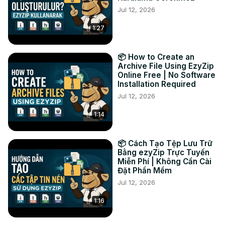
Jul 12, 2026
4. Fare clic su "Salva file ZIP" per salvare il file ZIP 
convertito nella cartella di destinazione selezionata.

1:27
È così facile! 🐵

#lzh #zip #convert

TWITTER:
 https://twitter.com/ezyZip
📦 How to Create an
FACEBOOK:
 https://www.facebook.com/ezyzip/
Archive File Using EzyZip
Online Free | No Software
Installation Required
Jul 12, 2026
1:14
📦 Cách Tạo Tệp Lưu Trữ
Bằng ezyZip Trực Tuyến
Miễn Phí | Không Cần Cài
Đặt Phần Mềm
Jul 12, 2026
1:16