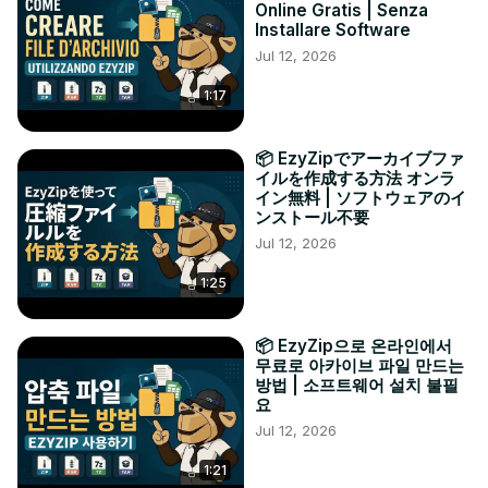
Online Gratis | Senza
Installare Software
Jul 12, 2026
1:17
📦 EzyZipでアーカイブファ
イルを作成する方法 オンラ
イン無料 | ソフトウェアのイ
ンストール不要
Jul 12, 2026
1:25
📦 EzyZip으로 온라인에서
무료로 아카이브 파일 만드는
방법 | 소프트웨어 설치 불필
요
Jul 12, 2026
1:21