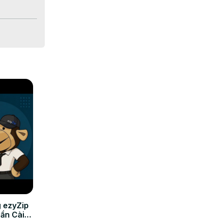
e immagini 
 ezyZip
Cần Cài