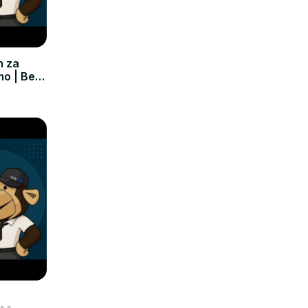
m za
mo | Bez