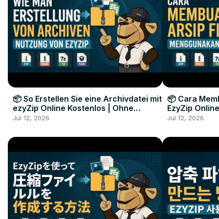
📦 So Erstellen Sie eine Archivdatei mit
📦 Cara Memb
ezyZip Online Kostenlos | Ohne
EzyZip Online
Softwareinstallation
Perangkat L
Jul 12, 2026
Jul 12, 2026