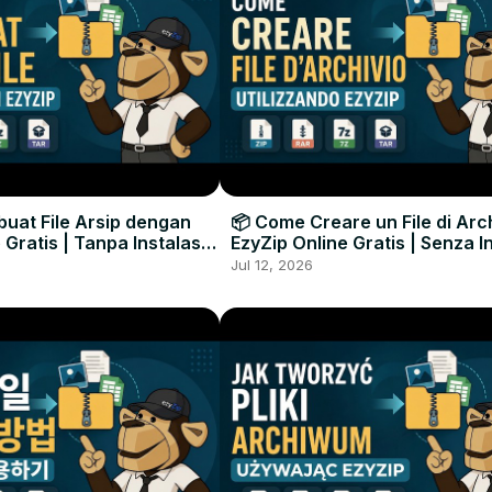
uat File Arsip dengan
📦 Come Creare un File di Arc
 Gratis | Tanpa Instalasi
EzyZip Online Gratis | Senza I
unak
Software
Jul 12, 2026