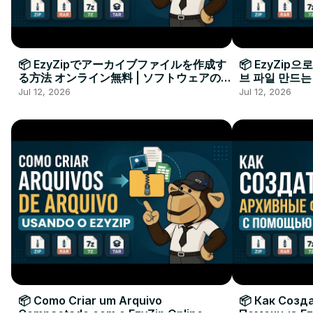
📦 EzyZipでアーカイブファイルを作成す
📦 EzyZip
る方法 オンライン無料 | ソフトウェアのイ
브 파일 만드는
ンストール不要
요
Jul 12, 2026
Jul 12, 2026
📦 Como Criar um Arquivo
📦 Как Созд