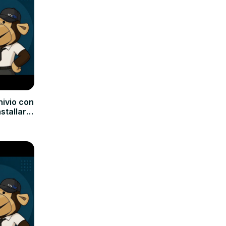
hivio con
nstallare