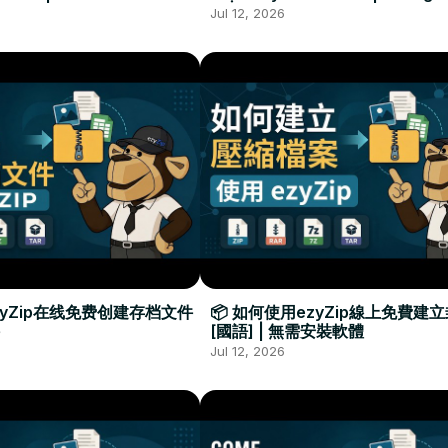
Required
Đặt Phần Mềm
Jul 12, 2026
zyZip在线免费创建存档文件
📦 如何使用ezyZip線上免費建
[國語] | 無需安裝軟體
Jul 12, 2026