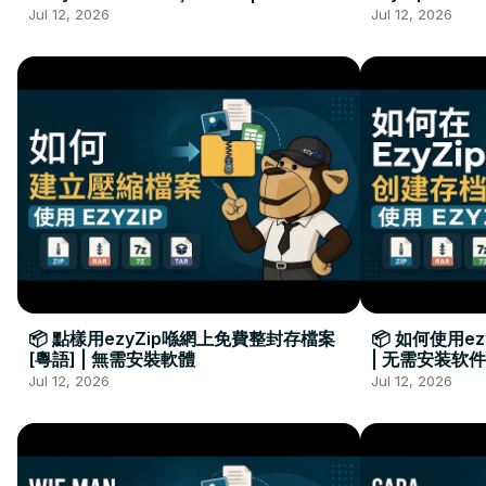
Kurulumu Gerekmez
Installation 
Jul 12, 2026
Jul 12, 2026
📦 點樣用ezyZip喺網上免費整封存檔案
📦 如何使用e
[粵語] | 無需安裝軟體
| 无需安装软件
Jul 12, 2026
Jul 12, 2026