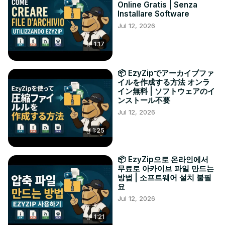
Online Gratis | Senza
Installare Software
Jul 12, 2026
1:17
📦 EzyZipでアーカイブファ
イルを作成する方法 オンラ
イン無料 | ソフトウェアのイ
ンストール不要
Jul 12, 2026
1:25
📦 EzyZip으로 온라인에서
무료로 아카이브 파일 만드는
방법 | 소프트웨어 설치 불필
요
Jul 12, 2026
1:21