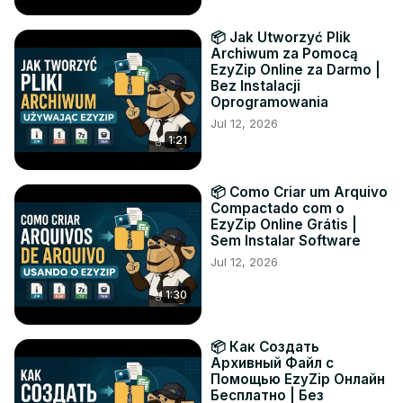
📦 Jak Utworzyć Plik
Archiwum za Pomocą
EzyZip Online za Darmo |
Bez Instalacji
Oprogramowania
Jul 12, 2026
1:21
📦 Como Criar um Arquivo
Compactado com o
EzyZip Online Grátis |
Sem Instalar Software
Jul 12, 2026
1:30
📦 Как Создать
Архивный Файл с
Помощью EzyZip Онлайн
Бесплатно | Без