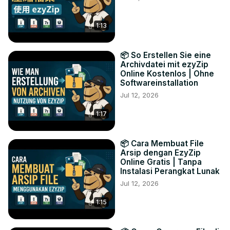
1:13
📦 So Erstellen Sie eine
Archivdatei mit ezyZip
Online Kostenlos | Ohne
Softwareinstallation
Jul 12, 2026
1:17
📦 Cara Membuat File
Arsip dengan EzyZip
Online Gratis | Tanpa
Instalasi Perangkat Lunak
Jul 12, 2026
1:15