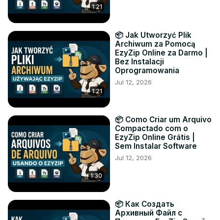
1:21
📦 Jak Utworzyć Plik
Archiwum za Pomocą
EzyZip Online za Darmo |
Bez Instalacji
Oprogramowania
Jul 12, 2026
1:21
📦 Como Criar um Arquivo
Compactado com o
EzyZip Online Grátis |
Sem Instalar Software
Jul 12, 2026
1:30
📦 Как Создать
Архивный Файл с