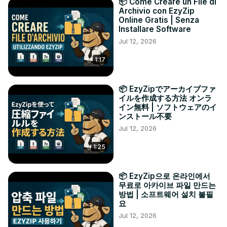
📦 Come Creare un File di
Archivio con EzyZip
Online Gratis | Senza
Installare Software
Jul 12, 2026
1:17
📦 EzyZipでアーカイブファ
イルを作成する方法 オンラ
イン無料 | ソフトウェアのイ
ンストール不要
Jul 12, 2026
1:25
📦 EzyZip으로 온라인에서
무료로 아카이브 파일 만드는
방법 | 소프트웨어 설치 불필
요
Jul 12, 2026