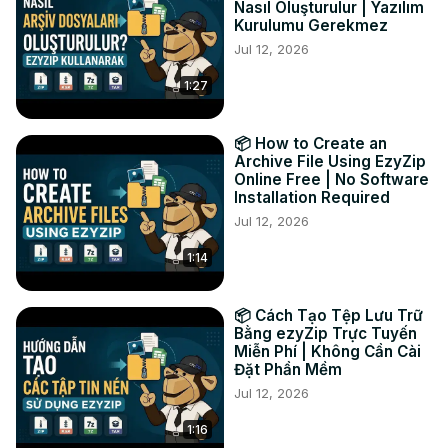
Nasıl Oluşturulur | Yazılım
cartella nella cartella di destinazione selezionata.

Kurulumu Gerekmez
#converti #cartella #zst

Jul 12, 2026
TWITTER:
 https://twitter.com/ezyzip
1:27
FACEBOOK:
 https://www.facebook.com/ezyzip/
LINKEDIN:
 https://www.linkedin.com/showcase/ezyzip/
PINTEREST:
 https://www.pinterest.com.au/ezyzip
📦 How to Create an
Archive File Using EzyZip
Online Free | No Software
Installation Required
Jul 12, 2026
1:14
📦 Cách Tạo Tệp Lưu Trữ
Bằng ezyZip Trực Tuyến
Miễn Phí | Không Cần Cài
Đặt Phần Mềm
Jul 12, 2026
1:16