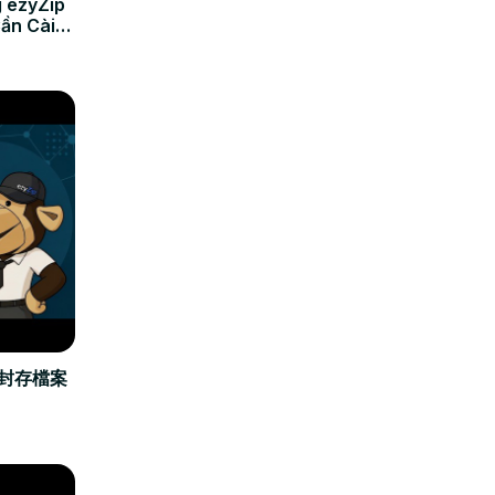
 ezyZip
Cần Cài
立封存檔案