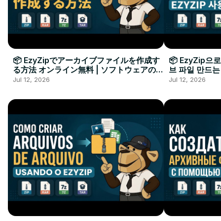
📦 EzyZipでアーカイブファイルを作成す
📦 EzyZip
る方法 オンライン無料 | ソフトウェアのイ
브 파일 만드는
ンストール不要
요
Jul 12, 2026
Jul 12, 2026