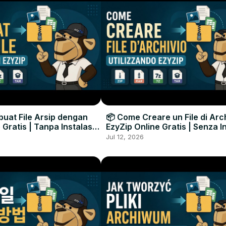
uat File Arsip dengan
📦 Come Creare un File di Arc
 Gratis | Tanpa Instalasi
EzyZip Online Gratis | Senza I
unak
Software
Jul 12, 2026