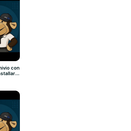
hivio con
nstallare