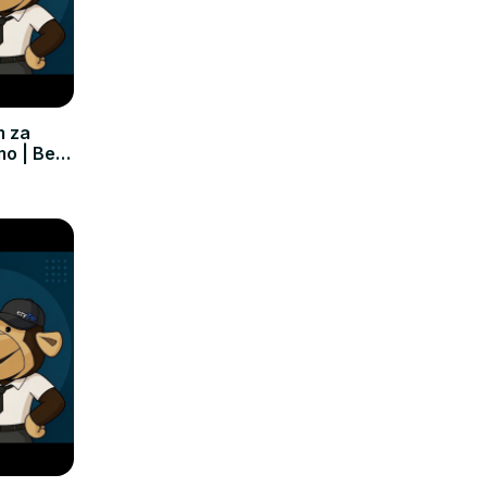
m za
mo | Bez