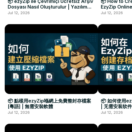
📦 ezyZip ile Çevrimiçi Ücretsiz Arşiv
📦 How to Cre
Dosyası Nasıl Oluşturulur | Yazılım
EzyZip Online
Kurulumu Gerekmez
Installation 
Jul 12, 2026
Jul 12, 2026
📦 點樣用ezyZip喺網上免費整封存檔案
📦 如何使用e
[粵語] | 無需安裝軟體
| 无需安装软件
Jul 12, 2026
Jul 12, 2026