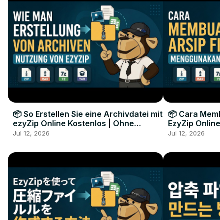
📦 So Erstellen Sie eine Archivdatei mit
📦 Cara Memb
ezyZip Online Kostenlos | Ohne
EzyZip Online
Softwareinstallation
Perangkat L
Jul 12, 2026
Jul 12, 2026