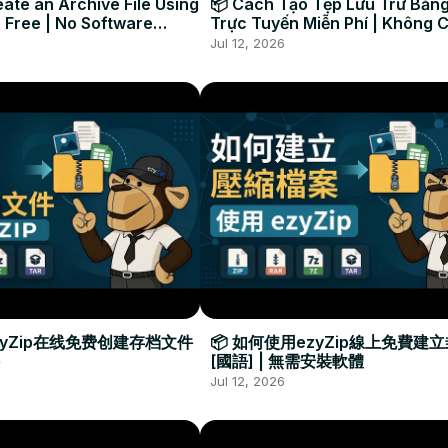
ate an Archive File Using
📦 Cách Tạo Tệp Lưu Trữ Bằng
 Free | No Software
Trực Tuyến Miễn Phí | Không 
Required
Đặt Phần Mềm
Jul 12, 2026
zyZip在线免费创建存档文件
📦 如何使用ezyZip線上免費建
[國語] | 無需安裝軟體
Jul 12, 2026