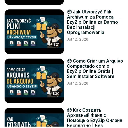
📦 Jak Utworzyć Plik
Archiwum za Pomocą
EzyZip Online za Darmo |
Bez Instalacji
Oprogramowania
Jul 12, 2026
1:21
📦 Como Criar um Arquivo
Compactado com o
EzyZip Online Grátis |
Sem Instalar Software
Jul 12, 2026
1:30
📦 Как Создать
Архивный Файл с
Помощью EzyZip Онлайн
Бесплатно | Без