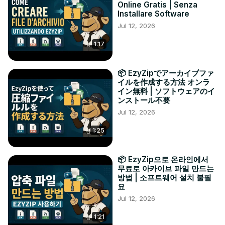
Online Gratis | Senza
Installare Software
Jul 12, 2026
1:17
📦 EzyZipでアーカイブファ
イルを作成する方法 オンラ
イン無料 | ソフトウェアのイ
ンストール不要
Jul 12, 2026
1:25
📦 EzyZip으로 온라인에서
무료로 아카이브 파일 만드는
방법 | 소프트웨어 설치 불필
요
Jul 12, 2026
1:21