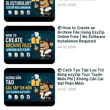
Jul 12, 2026
TWITTER:
 https://twitter.com/ezyzip
FACEBOOK:
 https://www.facebook.com/ezyzip/
1:27
LINKEDIN:
 https://www.linkedin.com/showcase/ezyzip/
PINTEREST:
 https://www.pinterest.com.au/ezyzip
📦 How to Create an
Archive File Using EzyZip
Online Free | No Software
Installation Required
Jul 12, 2026
1:14
📦 Cách Tạo Tệp Lưu Trữ
Bằng ezyZip Trực Tuyến
Miễn Phí | Không Cần Cài
Đặt Phần Mềm
Jul 12, 2026
1:16