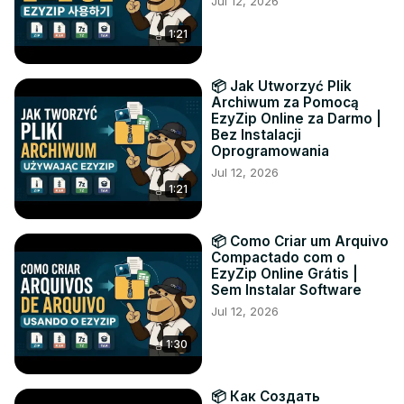
Jul 12, 2026
1:21
📦 Jak Utworzyć Plik
Archiwum za Pomocą
EzyZip Online za Darmo |
Bez Instalacji
Oprogramowania
Jul 12, 2026
1:21
📦 Como Criar um Arquivo
Compactado com o
EzyZip Online Grátis |
Sem Instalar Software
Jul 12, 2026
1:30
📦 Как Создать