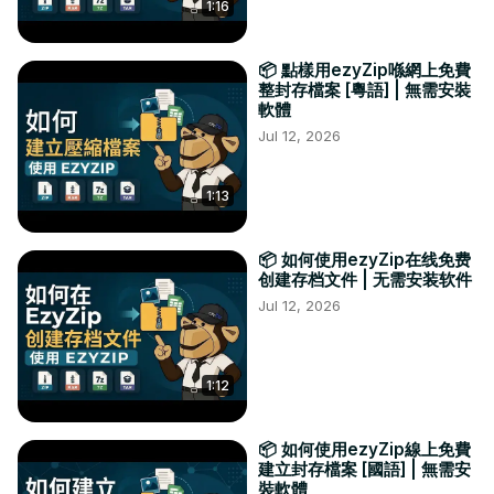
1:16
📦 點樣用ezyZip喺網上免費
整封存檔案 [粵語] | 無需安裝
軟體
Jul 12, 2026
1:13
📦 如何使用ezyZip在线免费
创建存档文件 | 无需安装软件
Jul 12, 2026
1:12
📦 如何使用ezyZip線上免費
建立封存檔案 [國語] | 無需安
裝軟體