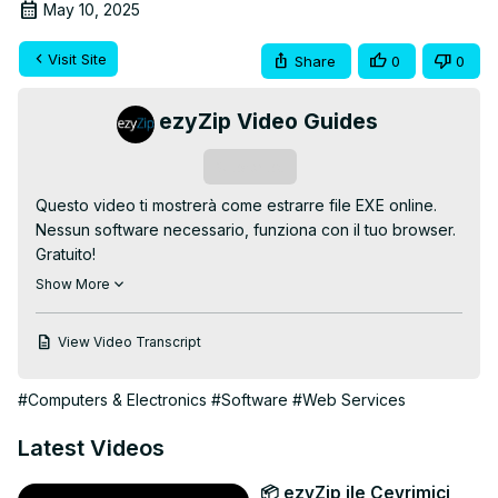
May 10, 2025
Visit Site
Share
0
0
ezyZip Video Guides
Subscribe
Questo video ti mostrerà come estrarre file EXE online. 
Nessun software necessario, funziona con il tuo browser. 
Gratuito!

Vai a:
 https://www.ezyzip.com/apri-i-file-exe-online.html
Show More
1. Per selezionare il file EXE, hai due opzioni:

Fare clic su "Seleziona file EXE da aprire" per aprire la 
View Video Transcript
selezione file;

Trascina e rilascia il file EXE direttamente su ezyZip.

#Computers & Electronics
#Software
#Web Services
Inizierà l'estrazione del file ed elencherà il contenuto del 
file EXE una volta completato.

Latest Videos
2. Fare clic sul pulsante verde "Salva" sui singoli file per 
salvarli nella cartella di destinazione selezionata.

📦 ezyZip ile Çevrimiçi