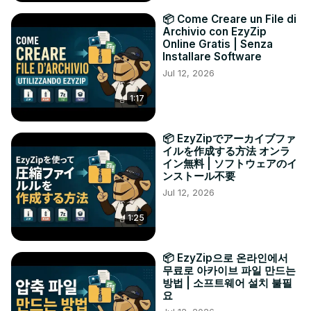
📦 Come Creare un File di
Archivio con EzyZip
Online Gratis | Senza
Installare Software
Jul 12, 2026
1:17
📦 EzyZipでアーカイブファ
イルを作成する方法 オンラ
イン無料 | ソフトウェアのイ
ンストール不要
Jul 12, 2026
1:25
📦 EzyZip으로 온라인에서
무료로 아카이브 파일 만드는
방법 | 소프트웨어 설치 불필
요