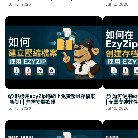
Kurulumu Gerekmez
Installation 
Jul 12, 2026
Jul 12, 2026
📦 點樣用ezyZip喺網上免費整封存檔案
📦 如何使用e
[粵語] | 無需安裝軟體
| 无需安装软件
Jul 12, 2026
Jul 12, 2026