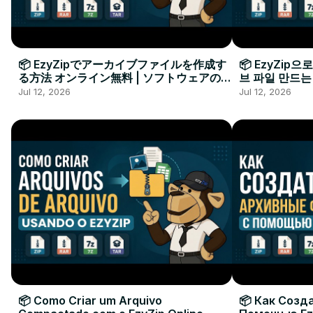
📦 EzyZipでアーカイブファイルを作成す
📦 EzyZip
る方法 オンライン無料 | ソフトウェアのイ
브 파일 만드는
ンストール不要
요
Jul 12, 2026
Jul 12, 2026
📦 Como Criar um Arquivo
📦 Как Созд