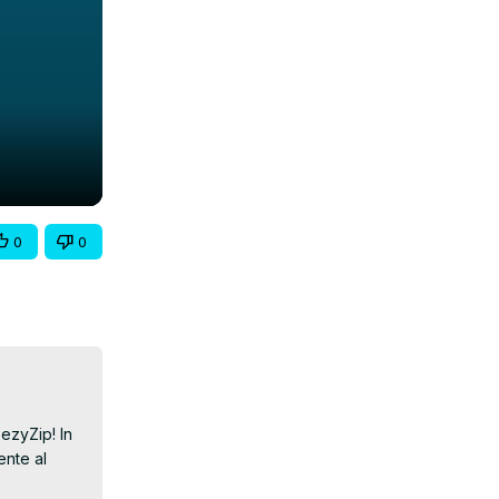
0
0
ezyZip! In 
nte al 