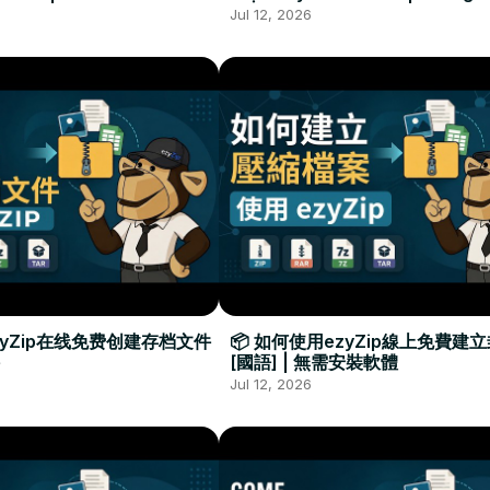
Required
Đặt Phần Mềm
Jul 12, 2026
zyZip在线免费创建存档文件
📦 如何使用ezyZip線上免費建
[國語] | 無需安裝軟體
Jul 12, 2026