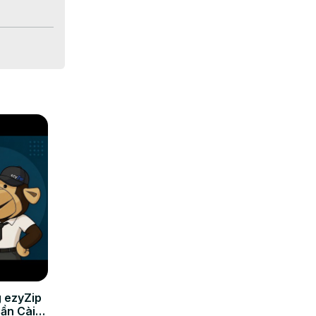
a 
 ezyZip
Cần Cài