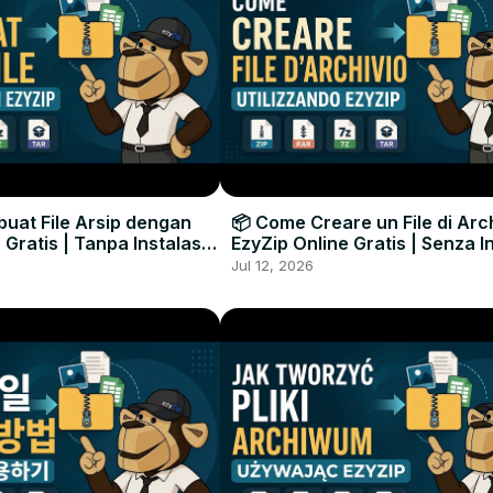
uat File Arsip dengan
📦 Come Creare un File di Arc
 Gratis | Tanpa Instalasi
EzyZip Online Gratis | Senza I
unak
Software
Jul 12, 2026