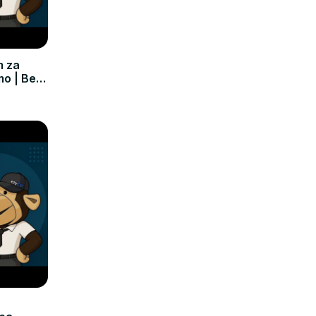
m za
mo | Bez