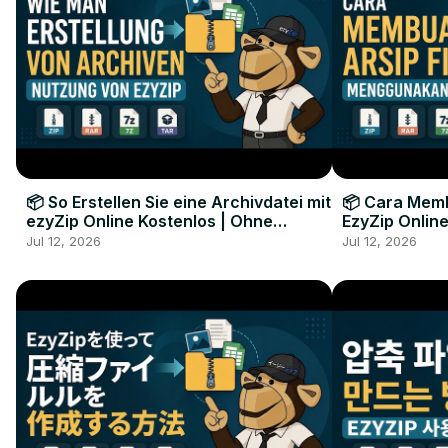
📦 So Erstellen Sie eine Archivdatei mit
📦 Cara Memb
ezyZip Online Kostenlos | Ohne
EzyZip Online
Softwareinstallation
Perangkat L
Jul 12, 2026
Jul 12, 2026