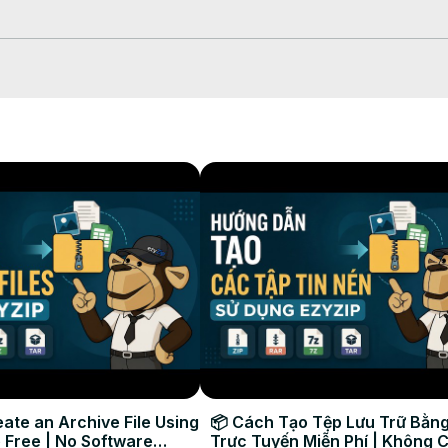
ip/ABCDE"
) o il codice a 5 caratteri.

con il mittente.

 per avviare il trasferimento.

 una volta.

 da browser a browser garantisce privacy, velocità maggiori, e nessun
er moderno su tutti i sistemi operativi!

es #downloadbrowser #ezyzip

ate an Archive File Using
📦 Cách Tạo Tệp Lưu Trữ Bằng
 Free | No Software
Trực Tuyến Miễn Phí | Không 