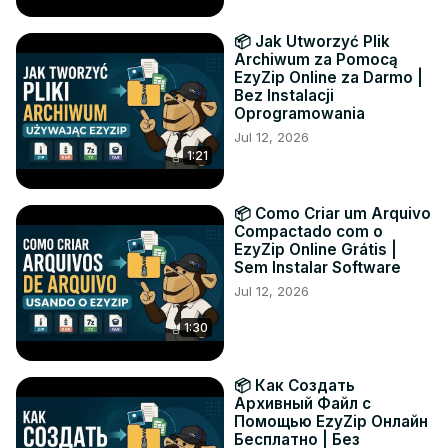
📦 Jak Utworzyć Plik
Archiwum za Pomocą
EzyZip Online za Darmo |
Bez Instalacji
Oprogramowania
Jul 12, 2026
1:21
📦 Como Criar um Arquivo
Compactado com o
EzyZip Online Grátis |
Sem Instalar Software
Jul 12, 2026
1:30
📦 Как Создать
Архивный Файл с
Помощью EzyZip Онлайн
Бесплатно | Без