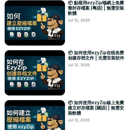
📦 點樣用ezyZip喺網上免費
整封存檔案 [粵語] | 無需安裝
軟體
Jul 12, 2026
1:13
📦 如何使用ezyZip在线免费
创建存档文件 | 无需安装软件
Jul 12, 2026
1:12
📦 如何使用ezyZip線上免費
建立封存檔案 [國語] | 無需安
裝軟體
Jul 12, 2026