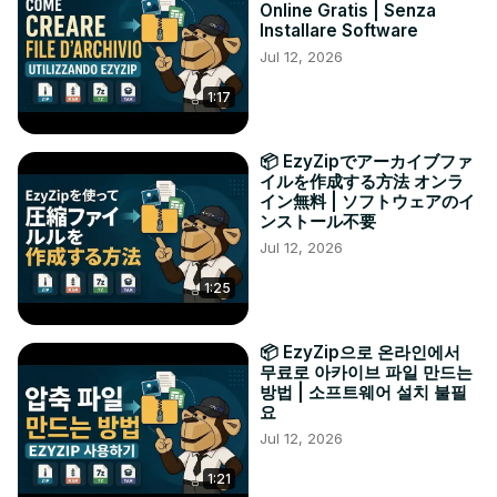
Online Gratis | Senza
Installare Software
Jul 12, 2026
1:17
📦 EzyZipでアーカイブファ
イルを作成する方法 オンラ
イン無料 | ソフトウェアのイ
ンストール不要
Jul 12, 2026
1:25
📦 EzyZip으로 온라인에서
무료로 아카이브 파일 만드는
방법 | 소프트웨어 설치 불필
요
Jul 12, 2026
1:21