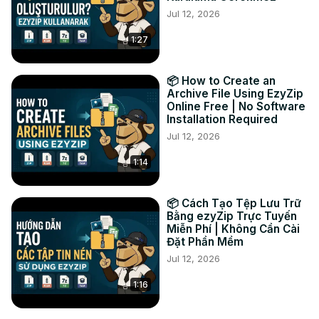
Jul 12, 2026
TWITTER :
 https://twitter.com/ezyZip
FACEBOOK :
 https://www.facebook.com/ezyzip/
1:27
📦 How to Create an
Archive File Using EzyZip
Online Free | No Software
Installation Required
Jul 12, 2026
1:14
📦 Cách Tạo Tệp Lưu Trữ
Bằng ezyZip Trực Tuyến
Miễn Phí | Không Cần Cài
Đặt Phần Mềm
Jul 12, 2026
1:16