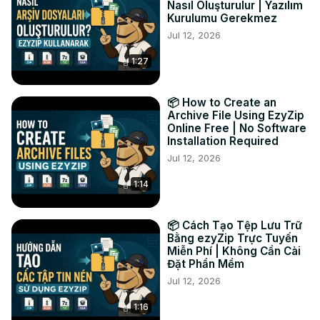
Nasıl Oluşturulur | Yazılım
#convertir #aif #wav

Kurulumu Gerekmez
TWITTER :
 https://twitter.com/ezyZip
Jul 12, 2026
FACEBOOK :
 https://www.facebook.com/ezyzip/
1:27
LINKEDIN :
 https://www.linkedin.com/showcase/ezyzip/
PINTEREST :
 https://www.pinterest.com.au/ezyzip
📦 How to Create an
Archive File Using EzyZip
Online Free | No Software
Installation Required
Jul 12, 2026
1:14
📦 Cách Tạo Tệp Lưu Trữ
Bằng ezyZip Trực Tuyến
Miễn Phí | Không Cần Cài
Đặt Phần Mềm
Jul 12, 2026
1:16