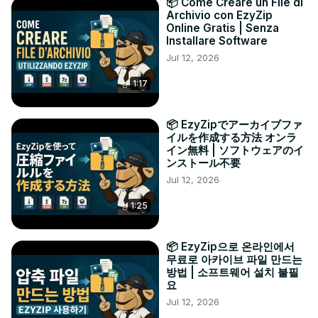
📦 Come Creare un File di
Archivio con EzyZip
Online Gratis | Senza
Installare Software
Jul 12, 2026
1:17
📦 EzyZipでアーカイブファ
イルを作成する方法 オンラ
イン無料 | ソフトウェアのイ
ンストール不要
Jul 12, 2026
1:25
📦 EzyZip으로 온라인에서
무료로 아카이브 파일 만드는
방법 | 소프트웨어 설치 불필
요
Jul 12, 2026