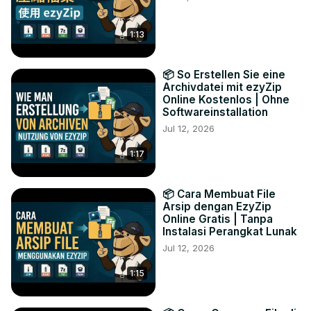
1:13
📦 So Erstellen Sie eine
Archivdatei mit ezyZip
Online Kostenlos | Ohne
Softwareinstallation
Jul 12, 2026
1:17
📦 Cara Membuat File
Arsip dengan EzyZip
Online Gratis | Tanpa
Instalasi Perangkat Lunak
Jul 12, 2026
1:15