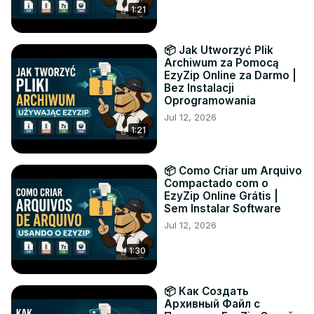
1:21
📦 Jak Utworzyć Plik
Archiwum za Pomocą
EzyZip Online za Darmo |
Bez Instalacji
Oprogramowania
Jul 12, 2026
1:21
📦 Como Criar um Arquivo
Compactado com o
EzyZip Online Grátis |
Sem Instalar Software
Jul 12, 2026
1:30
📦 Как Создать
Архивный Файл с