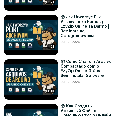
1:21
📦 Jak Utworzyć Plik
Archiwum za Pomocą
EzyZip Online za Darmo |
Bez Instalacji
Oprogramowania
Jul 12, 2026
1:21
📦 Como Criar um Arquivo
Compactado com o
EzyZip Online Grátis |
Sem Instalar Software
Jul 12, 2026
1:30
📦 Как Создать
Архивный Файл с
Помощью EzyZip Онлайн