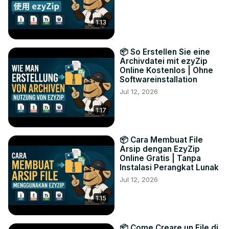
1:13
📦 So Erstellen Sie eine
Archivdatei mit ezyZip
Online Kostenlos | Ohne
Softwareinstallation
Jul 12, 2026
1:17
📦 Cara Membuat File
Arsip dengan EzyZip
Online Gratis | Tanpa
Instalasi Perangkat Lunak
Jul 12, 2026
1:15
📦 Come Creare un File di