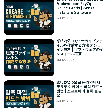
Archivio con EzyZip
Online Gratis | Senza
Installare Software
Jul 12, 2026
1:17
📦 EzyZipでアーカイブファ
イルを作成する方法 オンラ
イン無料 | ソフトウェアのイ
ンストール不要
Jul 12, 2026
1:25
📦 EzyZip으로 온라인에서
무료로 아카이브 파일 만드는
방법 | 소프트웨어 설치 불필
요
Jul 12, 2026