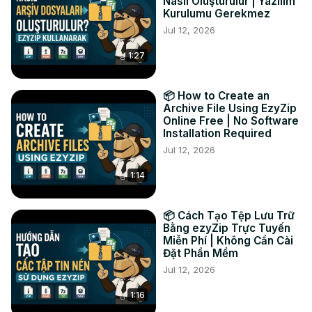
conversion faire son travail.

Nasıl Oluşturulur | Yazılım
Kurulumu Gerekmez
3️⃣ Cliquez sur "Enregistrer le fichier MD" pour 
Jul 12, 2026
télécharger votre nouveau document.

🎉 Pourquoi convertir HTML en MD? Le MD est parfait 
1:27
pour une meilleure compatibilité, assure une gestion 
fluide des documents, et garde vos fichiers légers et 
éditables sur tous les systèmes!

📦 How to Create an
#htmlversMD #conversiondocument #convertisseurmd 
Archive File Using EzyZip
Online Free | No Software
#convertisseurenligne #ezyzip

Installation Required
📢 Connectez-vous avec nous:

Jul 12, 2026
🐦 Twitter:
 https://twitter.com/ezyzip
📘 Facebook:
 https://www.facebook.com/ezyzip/
1:14
🔗 LinkedIn:
 https://www.linkedin.com/showcase/ezyzip/
📌 Pinterest:
 https://www.pinterest.com.au/ezyzip/
📦 Cách Tạo Tệp Lưu Trữ
Bằng ezyZip Trực Tuyến
Miễn Phí | Không Cần Cài
Đặt Phần Mềm
Jul 12, 2026
1:16