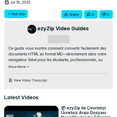
Jul 16, 2025
Visit Site
Share
0
0
ezyZip Video Guides
Subscribe
Ce guide vous montre comment convertir facilement des 
documents HTML au format MD—directement dans votre 
navigateur. Idéal pour les étudiants, professionnels, ou 
toute personne travaillant avec différents formats de 
Show More
documents!

✅ Convertisseur HTML vers MD Gratuit en Ligne:
View Video Transcript
https://www.ezyzip.com/convertir-html-en-markdown.html
🎬 PROCESSUS SIMPLE EN 3 ÉTAPES:

1️⃣ Téléchargez votre fichier HTML – cliquez sur 
Latest Videos
"Sélectionner le fichier HTML à convertir" ou glissez-
déposez dans la boîte.

📦 ezyZip ile Çevrimiçi
2️⃣ Appuyez sur "Convertir en MD" et laissez la 
Ücretsiz Arşiv Dosyası