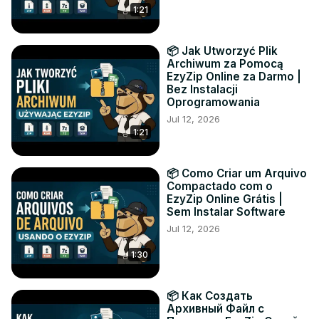
1:21
📦 Jak Utworzyć Plik
Archiwum za Pomocą
EzyZip Online za Darmo |
Bez Instalacji
Oprogramowania
Jul 12, 2026
1:21
📦 Como Criar um Arquivo
Compactado com o
EzyZip Online Grátis |
Sem Instalar Software
Jul 12, 2026
1:30
📦 Как Создать
Архивный Файл с