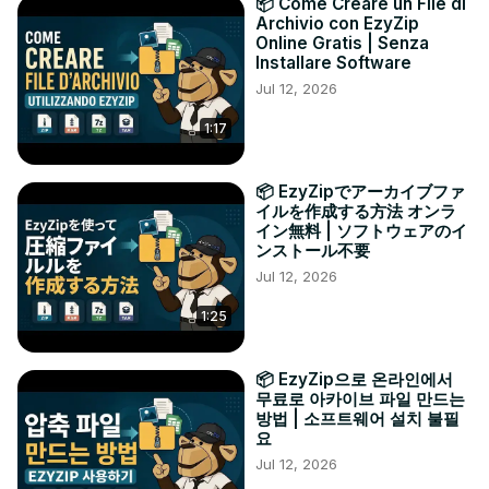
📦 Come Creare un File di
Archivio con EzyZip
Online Gratis | Senza
Installare Software
Jul 12, 2026
1:17
📦 EzyZipでアーカイブファ
イルを作成する方法 オンラ
イン無料 | ソフトウェアのイ
ンストール不要
Jul 12, 2026
1:25
📦 EzyZip으로 온라인에서
무료로 아카이브 파일 만드는
방법 | 소프트웨어 설치 불필
요
Jul 12, 2026