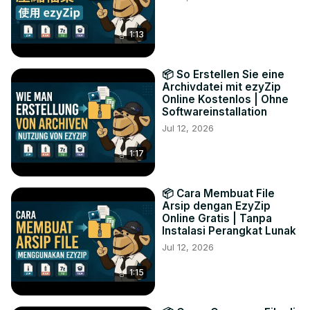
1:13
📦 So Erstellen Sie eine
Archivdatei mit ezyZip
Online Kostenlos | Ohne
Softwareinstallation
Jul 12, 2026
1:17
📦 Cara Membuat File
Arsip dengan EzyZip
Online Gratis | Tanpa
Instalasi Perangkat Lunak
Jul 12, 2026
1:15