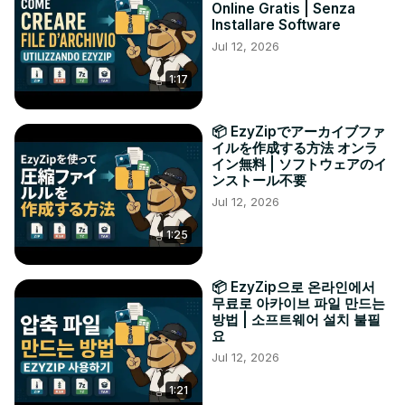
Online Gratis | Senza
Installare Software
Jul 12, 2026
1:17
📦 EzyZipでアーカイブファ
イルを作成する方法 オンラ
イン無料 | ソフトウェアのイ
ンストール不要
Jul 12, 2026
1:25
📦 EzyZip으로 온라인에서
무료로 아카이브 파일 만드는
방법 | 소프트웨어 설치 불필
요
Jul 12, 2026
1:21