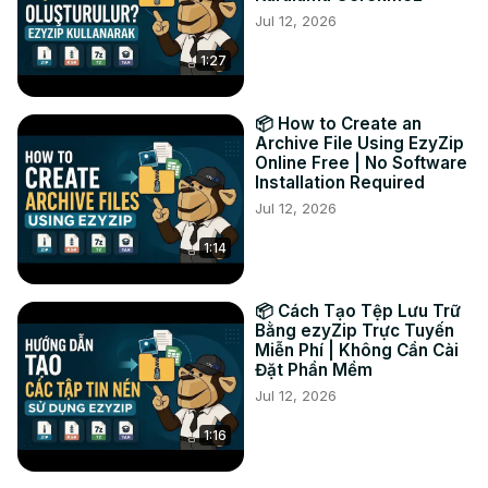
Jul 12, 2026
#convertir #mcpack #zip

TWITTER :
 https://twitter.com/ezyZip
1:27
FACEBOOK :
 https://www.facebook.com/ezyzip/
📦 How to Create an
Archive File Using EzyZip
Online Free | No Software
Installation Required
Jul 12, 2026
1:14
📦 Cách Tạo Tệp Lưu Trữ
Bằng ezyZip Trực Tuyến
Miễn Phí | Không Cần Cài
Đặt Phần Mềm
Jul 12, 2026
1:16