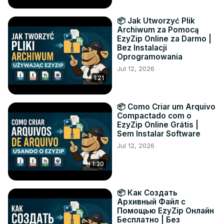
📦 Jak Utworzyć Plik
Archiwum za Pomocą
EzyZip Online za Darmo |
Bez Instalacji
Oprogramowania
Jul 12, 2026
1:21
📦 Como Criar um Arquivo
Compactado com o
EzyZip Online Grátis |
Sem Instalar Software
Jul 12, 2026
1:30
📦 Как Создать
Архивный Файл с
Помощью EzyZip Онлайн
Бесплатно | Без