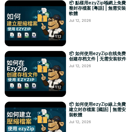
📦 點樣用ezyZip喺網上免費
整封存檔案 [粵語] | 無需安裝
軟體
Jul 12, 2026
1:13
📦 如何使用ezyZip在线免费
创建存档文件 | 无需安装软件
Jul 12, 2026
1:12
📦 如何使用ezyZip線上免費
建立封存檔案 [國語] | 無需安
裝軟體
Jul 12, 2026