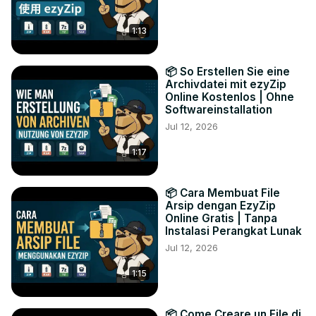
1:13
📦 So Erstellen Sie eine
Archivdatei mit ezyZip
Online Kostenlos | Ohne
Softwareinstallation
Jul 12, 2026
1:17
📦 Cara Membuat File
Arsip dengan EzyZip
Online Gratis | Tanpa
Instalasi Perangkat Lunak
Jul 12, 2026
1:15
📦 Come Creare un File di