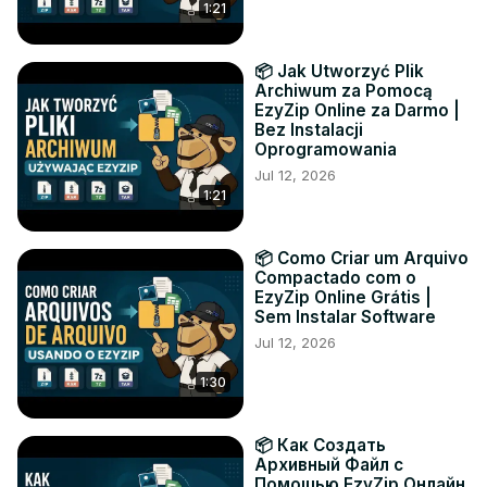
1:21
📦 Jak Utworzyć Plik
Archiwum za Pomocą
EzyZip Online za Darmo |
Bez Instalacji
Oprogramowania
Jul 12, 2026
1:21
📦 Como Criar um Arquivo
Compactado com o
EzyZip Online Grátis |
Sem Instalar Software
Jul 12, 2026
1:30
📦 Как Создать
Архивный Файл с
Помощью EzyZip Онлайн