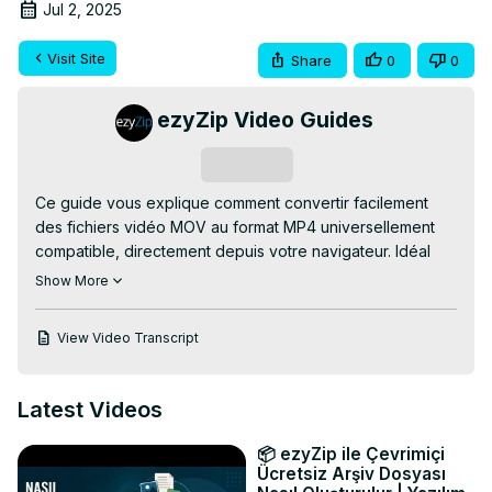
Jul 2, 2025
Visit Site
Share
0
0
ezyZip Video Guides
Subscribe
Ce guide vous explique comment convertir facilement 
des fichiers vidéo MOV au format MP4 universellement 
compatible, directement depuis votre navigateur. Idéal 
pour les créateurs de contenu, les monteurs et tous ceux 
Show More
qui recherchent une lecture plus fluide sur tous les 
appareils !

View Video Transcript
✅ Convertisseur MOV en MP4 en ligne GRATUIT :
https://www.ezyzip.com/convertir-mov-en-mp4.html
🎬 PROCESSUS SIMPLE EN 3 ÉTAPES :

Latest Videos
1️⃣ Importez votre fichier MOV – cliquez sur 
« Sélectionner le fichier MOV à convertir » ou faites-le 
📦 ezyZip ile Çevrimiçi
glisser dans la zone de texte.

Ücretsiz Arşiv Dosyası