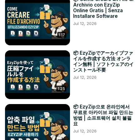
Archivio con EzyZip
Online Gratis | Senza
Installare Software
Jul 12, 2026
1:17
📦 EzyZipでアーカイブファ
イルを作成する方法 オンラ
イン無料 | ソフトウェアのイ
ンストール不要
Jul 12, 2026
1:25
📦 EzyZip으로 온라인에서
무료로 아카이브 파일 만드는
방법 | 소프트웨어 설치 불필
요
Jul 12, 2026