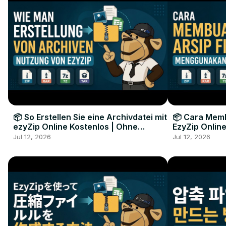
📦 So Erstellen Sie eine Archivdatei mit
📦 Cara Memb
ezyZip Online Kostenlos | Ohne
EzyZip Online
Softwareinstallation
Perangkat L
Jul 12, 2026
Jul 12, 2026