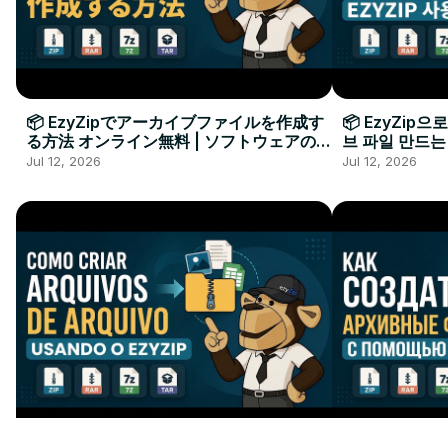
📦 EzyZipでアーカイブファイルを作成す
📦 EzyZip
る方法 オンライン無料 | ソフトウェアのイ
브 파일 만드는
ンストール不要
요
Jul 12, 2026
Jul 12, 2026