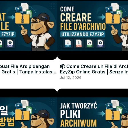
uat File Arsip dengan
📦 Come Creare un File di Arc
 Gratis | Tanpa Instalasi
EzyZip Online Gratis | Senza I
unak
Software
Jul 12, 2026