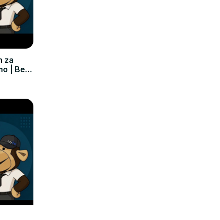
m za
mo | Bez