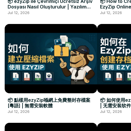
📦 ezyZip ile Çevrimiçi Ücretsiz Arşiv
📦 How to Cre
Dosyası Nasıl Oluşturulur | Yazılım
EzyZip Online
Kurulumu Gerekmez
Installation 
Jul 12, 2026
Jul 12, 2026
📦 點樣用ezyZip喺網上免費整封存檔案
📦 如何使用e
[粵語] | 無需安裝軟體
| 无需安装软件
Jul 12, 2026
Jul 12, 2026