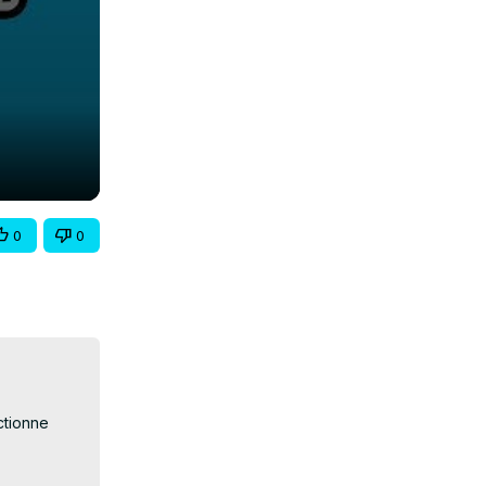
0
0
tionne 