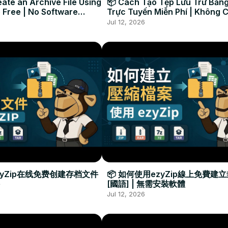
ate an Archive File Using
📦 Cách Tạo Tệp Lưu Trữ Bằng
 Free | No Software
Trực Tuyến Miễn Phí | Không 
Required
Đặt Phần Mềm
Jul 12, 2026
zyZip在线免费创建存档文件
📦 如何使用ezyZip線上免費建
[國語] | 無需安裝軟體
Jul 12, 2026