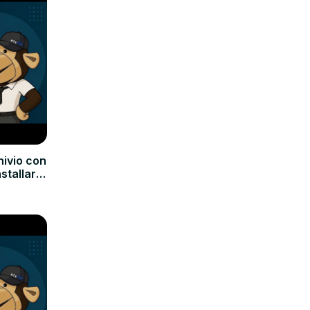
hivio con
nstallare