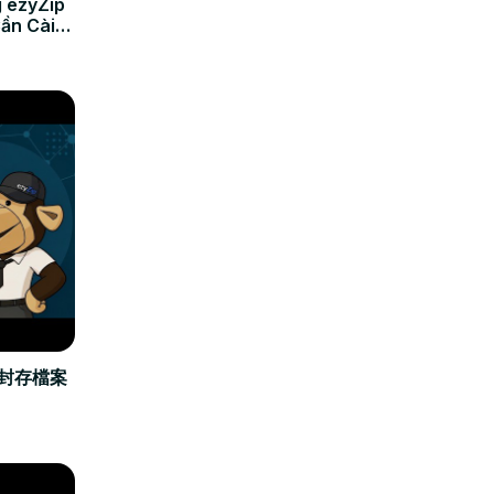
 ezyZip
Cần Cài
立封存檔案