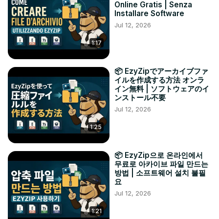
Online Gratis | Senza
Installare Software
Jul 12, 2026
1:17
📦 EzyZipでアーカイブファ
イルを作成する方法 オンラ
イン無料 | ソフトウェアのイ
ンストール不要
Jul 12, 2026
1:25
📦 EzyZip으로 온라인에서
무료로 아카이브 파일 만드는
방법 | 소프트웨어 설치 불필
요
Jul 12, 2026
1:21