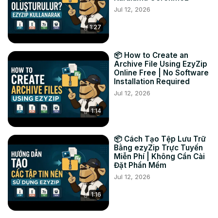
Jul 12, 2026
3. Cliquez sur "Enregistrer le fichier 64 KBPS" pour 
enregistrer le fichier 64 KBPS converti dans le dossier de 
1:27
destination sélectionné.

#convertir #mp3 #64kbps

TWITTER :
 https://twitter.com/ezyzip
📦 How to Create an
FACEBOOK :
 https://www.facebook.com/ezyzip/
Archive File Using EzyZip
Online Free | No Software
LINKEDIN :
 https://www.linkedin.com/showcase/ezyzip/
Installation Required
PINTEREST :
 https://www.pinterest.com.au/ezyzip
Jul 12, 2026
1:14
📦 Cách Tạo Tệp Lưu Trữ
Bằng ezyZip Trực Tuyến
Miễn Phí | Không Cần Cài
Đặt Phần Mềm
Jul 12, 2026
1:16