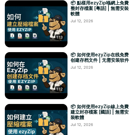
📦 點樣用ezyZip喺網上免費
整封存檔案 [粵語] | 無需安裝
軟體
Jul 12, 2026
1:13
📦 如何使用ezyZip在线免费
创建存档文件 | 无需安装软件
Jul 12, 2026
1:12
📦 如何使用ezyZip線上免費
建立封存檔案 [國語] | 無需安
裝軟體
Jul 12, 2026