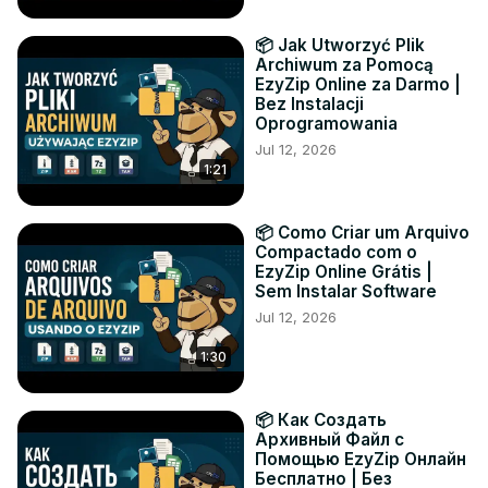
📦 Jak Utworzyć Plik
Archiwum za Pomocą
EzyZip Online za Darmo |
Bez Instalacji
Oprogramowania
Jul 12, 2026
1:21
📦 Como Criar um Arquivo
Compactado com o
EzyZip Online Grátis |
Sem Instalar Software
Jul 12, 2026
1:30
📦 Как Создать
Архивный Файл с
Помощью EzyZip Онлайн
Бесплатно | Без