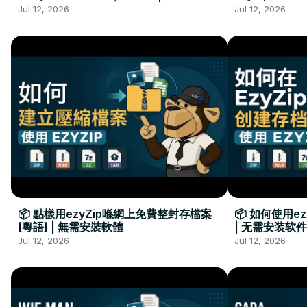
Kurulumu Gerekmez
Installation 
Jul 12, 2026
Jul 12, 2026
📦 點樣用ezyZip喺網上免費整封存檔案
📦 如何使用e
[粵語] | 無需安裝軟體
| 无需安装软件
Jul 12, 2026
Jul 12, 2026