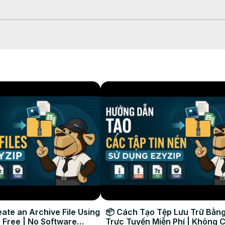
r le sélecteur de fichiers

e conversion qui prendra un certain temps.

fichier WAV converti dans le dossier de destination sélectionné.

ate an Archive File Using
📦 Cách Tạo Tệp Lưu Trữ Bằng
 Free | No Software
Trực Tuyến Miễn Phí | Không 