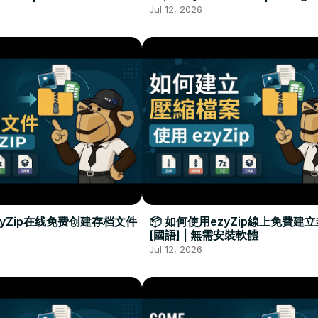
Required
Đặt Phần Mềm
Jul 12, 2026
zyZip在线免费创建存档文件
📦 如何使用ezyZip線上免費建
[國語] | 無需安裝軟體
Jul 12, 2026