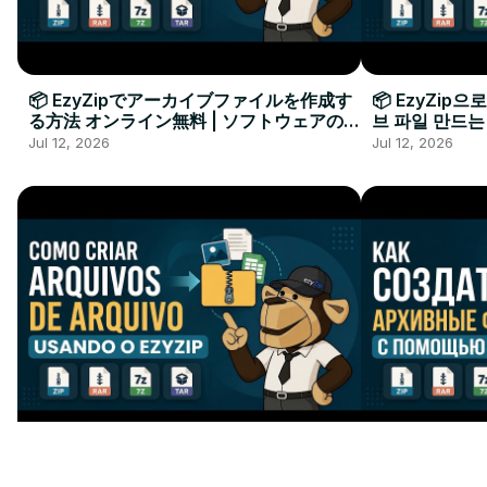
📦 EzyZipでアーカイブファイルを作成す
📦 EzyZip
る方法 オンライン無料 | ソフトウェアのイ
브 파일 만드는
ンストール不要
요
Jul 12, 2026
Jul 12, 2026
📦 Como Criar um Arquivo
📦 Как Созд