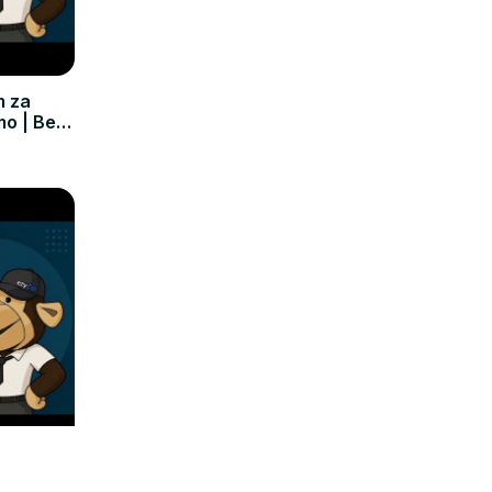
m za
mo | Bez