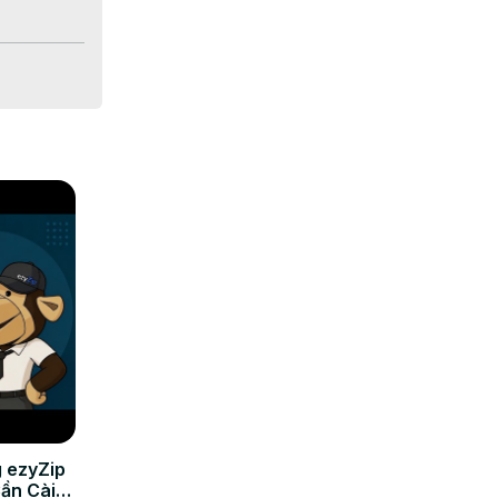
 ezyZip
Cần Cài