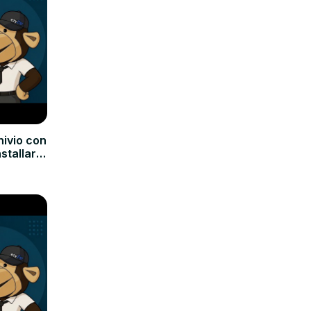
hivio con
nstallare