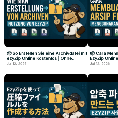
📦 So Erstellen Sie eine Archivdatei mit
📦 Cara Memb
ezyZip Online Kostenlos | Ohne
EzyZip Online
Softwareinstallation
Perangkat L
Jul 12, 2026
Jul 12, 2026