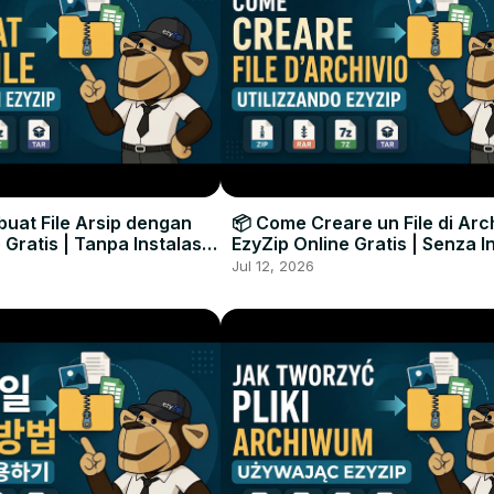
uat File Arsip dengan
📦 Come Creare un File di Arc
 Gratis | Tanpa Instalasi
EzyZip Online Gratis | Senza I
unak
Software
Jul 12, 2026