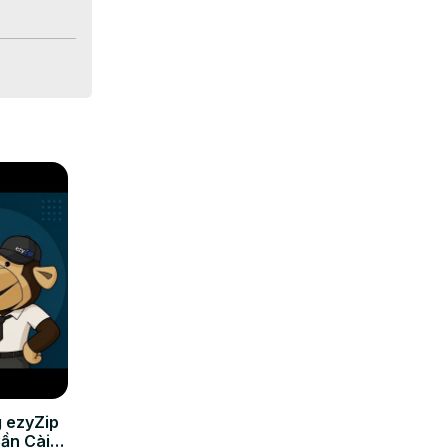
images dans 
 ezyZip
Cần Cài