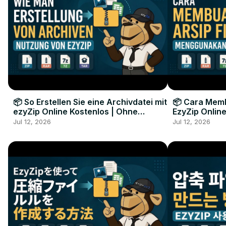
📦 So Erstellen Sie eine Archivdatei mit
📦 Cara Memb
ezyZip Online Kostenlos | Ohne
EzyZip Online
Softwareinstallation
Perangkat L
Jul 12, 2026
Jul 12, 2026