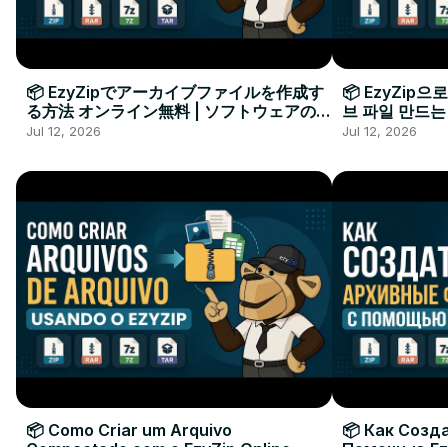
📦 EzyZipでアーカイブファイルを作成す
📦 EzyZip
る方法 オンライン無料 | ソフトウェアのイ
브 파일 만드는
ンストール不要
요
Jul 12, 2026
Jul 12, 2026
📦 Como Criar um Arquivo
📦 Как Созд