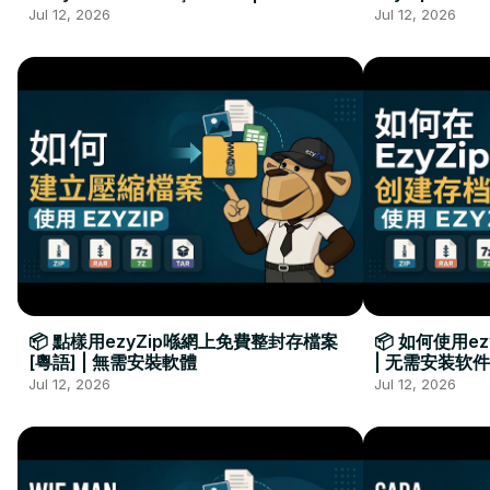
Kurulumu Gerekmez
Installation 
Jul 12, 2026
Jul 12, 2026
📦 點樣用ezyZip喺網上免費整封存檔案
📦 如何使用e
[粵語] | 無需安裝軟體
| 无需安装软件
Jul 12, 2026
Jul 12, 2026