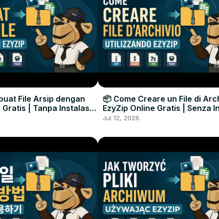
uat File Arsip dengan
📦 Come Creare un File di Arc
 Gratis | Tanpa Instalasi
EzyZip Online Gratis | Senza I
unak
Software
Jul 12, 2026