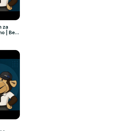
m za
mo | Bez