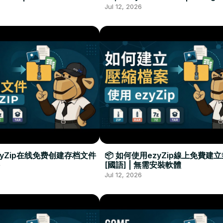
Required
Đặt Phần Mềm
Jul 12, 2026
zyZip在线免费创建存档文件
📦 如何使用ezyZip線上免費建
[國語] | 無需安裝軟體
Jul 12, 2026