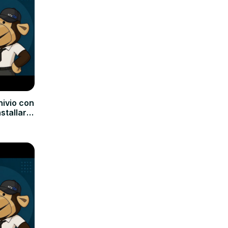
hivio con
nstallare